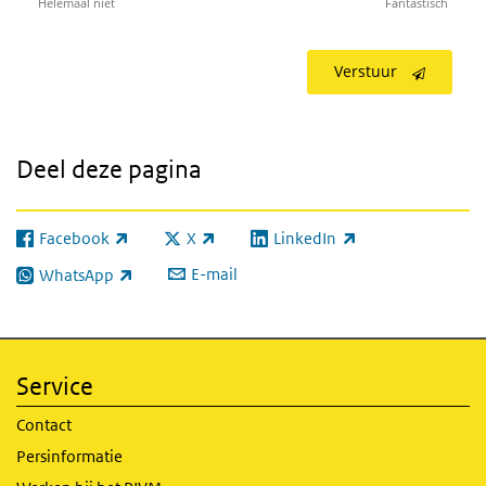
Helemaal niet
Fantastisch
Verstuur
Deel deze pagina
Facebook
X
LinkedIn
(externe link)
(externe link)
(externe link)
E-mail
WhatsApp
(externe link)
Service
Contact
Persinformatie