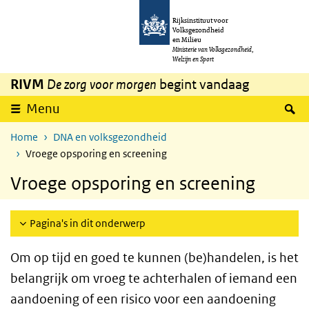
Overslaan en naar de inhoud gaan
Direct naar de hoofdnavigatie
Rijksinstituut voor
Volksgezondheid
en Milieu
Ministerie van Volksgezondheid,
Welzijn en Sport
RIVM
De zorg voor morgen
begint vandaag
Z
Menu
Home
DNA en volksgezondheid
Vroege opsporing en screening
Vroege opsporing en screening
Pagina's in dit onderwerp
Om op tijd en goed te kunnen (be)handelen, is het
belangrijk om vroeg te achterhalen of iemand een
aandoening of een risico voor een aandoening