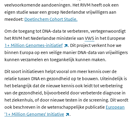
veelvoorkomende aandoeningen. Het RIVM heeft ook een
eigen studie waar een groep Nederlandse vrijwilligers aan
meedoet:
Doetinchem Cohort Studie.
Om de toegang tot DNA-data te verbeteren, vertegenwoordigt
het RIVM het Nederlandse ministerie van
VWS
in het Europese
(externe link)
1+ Million Genomes-initiatief
. Dit project verkent hoe we
binnen Europa op een veilige manier DNA-data van vrijwilligers
kunnen verzamelen en toegankelijk kunnen maken.
Dit soort initiatieven helpt vooral om meer kennis over de
relatie tussen DNA en gezondheid op te bouwen. Uiteindelijk is
het belangrijk dat de nieuwe kennis ook leidt tot verbetering
van de gezondheid, bijvoorbeeld door verbeterde diagnose in
het ziekenhuis, of door nieuwe testen in de screening. Dit wordt
ook beschreven in de wetenschappelijke publicatie
European
(externe link)
'1+ Million Genomes' Initiative
.