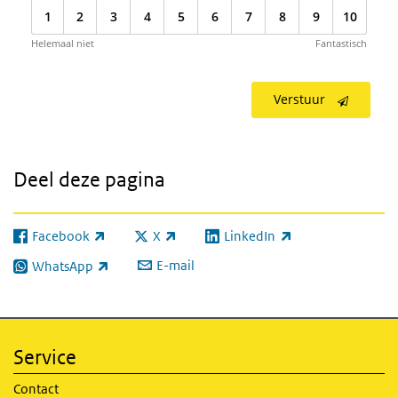
1
2
3
4
5
6
7
8
9
10
Helemaal niet
Fantastisch
Verstuur
Deel deze pagina
Facebook
X
LinkedIn
(externe link)
(externe link)
(externe link)
E-mail
WhatsApp
(externe link)
Service
Contact