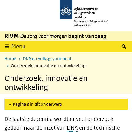
Overslaan en naar de inhoud gaan
Direct naar de hoofdnavigatie
Rijksinstituut voor
Volksgezondheid
en Milieu
Ministerie van Volksgezondheid,
Welzijn en Sport
RIVM
De zorg voor morgen
begint vandaag
Z
Menu
Home
DNA en volksgezondheid
Onderzoek, innovatie en ontwikkeling
Onderzoek, innovatie en
ontwikkeling
Pagina's in dit onderwerp
De laatste decennia wordt er veel onderzoek
gedaan naar de inzet van
DNA
en de technische