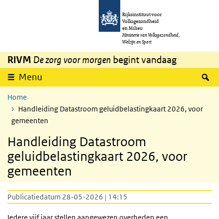
Overslaan en naar de inhoud gaan
Direct naar de hoofdnavigatie
Rijksinstituut voor
Volksgezondheid
en Milieu
Ministerie van Volksgezondheid,
Welzijn en Sport
RIVM
De zorg voor morgen
begint vandaag
Z
Menu
Home
Handleiding Datastroom geluidbelastingkaart 2026, voor
gemeenten
Handleiding Datastroom
geluidbelastingkaart 2026, voor
gemeenten
Publicatiedatum 28-05-2026 | 14:15
Iedere vijf jaar stellen aangewezen overheden een