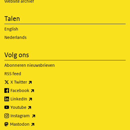
Website archief
Talen
English
Nederlands
Volg ons
Abonneren nieuwsbrieven
RSS feed
(externe link)
X Twitter
(externe link)
Facebook
(externe link)
LinkedIn
(externe link)
Youtube
(externe link)
Instagram
(externe link)
Mastodon