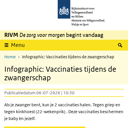
Overslaan en naar de inhoud gaan
Direct naar de hoofdnavigatie
Rijksinstituut voor
Volksgezondheid
en Milieu
Ministerie van Volksgezondheid,
Welzijn en Sport
RIVM
De zorg voor morgen
begint vandaag
Z
Menu
Home
Infographic: Vaccinaties tijdens de zwangerschap
Infographic: Vaccinaties tijdens de
zwangerschap
Publicatiedatum 06-07-2026 | 10:30
Als je zwanger bent, kun je 2 vaccinaties halen. Tegen griep en
tegen kinkhoest (22-wekenprik) . Deze vaccinaties beschermen
je baby èn jezelf.