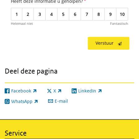
*
Heeft deze informatie u geholpen?
1
2
3
4
5
6
7
8
9
10
Helemaal niet
Fantastisch
Verstuur
Deel deze pagina
Facebook
X
LinkedIn
(externe link)
(externe link)
(externe link)
E-mail
WhatsApp
(externe link)
Service