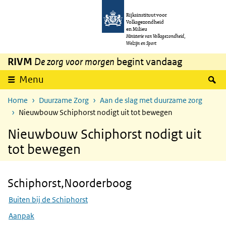
Overslaan en naar de inhoud gaan
Direct naar de hoofdnavigatie
Rijksinstituut voor
Volksgezondheid
en Milieu
Ministerie van Volksgezondheid,
Welzijn en Sport
RIVM
De zorg voor morgen
begint vandaag
Z
Menu
Home
Duurzame Zorg
Aan de slag met duurzame zorg
Nieuwbouw Schiphorst nodigt uit tot bewegen
Nieuwbouw Schiphorst nodigt uit
tot bewegen
Schiphorst,Noorderboog
Skip Schiphorst,Noorderboog
Buiten bij de Schiphorst
Aanpak