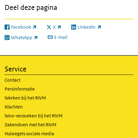
Deel deze pagina
Facebook
X
LinkedIn
(externe link)
(externe link)
(externe link)
E-mail
WhatsApp
(externe link)
Service
Contact
Persinformatie
Werken bij het RIVM
Klachten
Woo-verzoeken bij het RIVM
Zakendoen met het RIVM
Huisregels sociale media