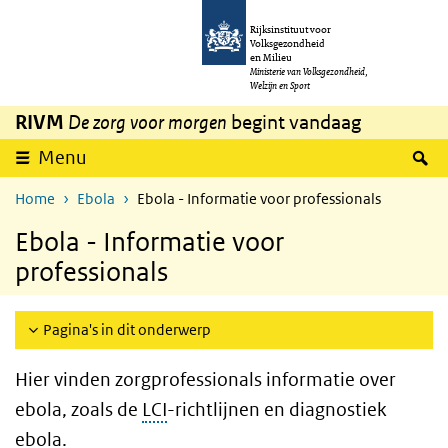
Overslaan en naar de inhoud gaan
Direct naar de hoofdnavigatie
Rijksinstituut voor
Volksgezondheid
en Milieu
Ministerie van Volksgezondheid,
Welzijn en Sport
RIVM
De zorg voor morgen
begint vandaag
Z
Menu
Home
Ebola
Ebola - Informatie voor professionals
Ebola - Informatie voor
professionals
Pagina's in dit onderwerp
Hier vinden zorgprofessionals informatie over
ebola, zoals de
LCI
-richtlijnen en diagnostiek
ebola.