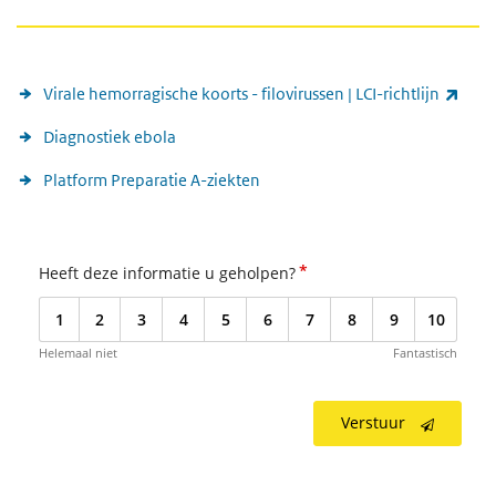
Meer informatie
(exte
Virale hemorragische koorts - filovirussen | LCI-richtlijn
Diagnostiek ebola
Platform Preparatie A-ziekten
*
Heeft deze informatie u geholpen?
1
2
3
4
5
6
7
8
9
10
Helemaal niet
Fantastisch
Verstuur