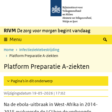
Overslaan en naar de inhoud gaan
Direct naar de hoofdnavigatie
Rijksinstituut voor
Volksgezondheid
en Milieu
Ministerie van Volksgezondheid,
Welzijn en Sport
RIVM
De zorg voor morgen
begint vandaag
Z
Menu
Home
Infectieziektebestrijding
Platform Preparatie A-ziekten
Platform Preparatie A-ziekten
Pagina's in dit onderwerp
Wijzigingsdatum 19-05-2026 | 17:02
Na de ebola-uitbraak in West-Afrika in 2014-
2015 evalueerde de
LCI
hoe de verhoogde