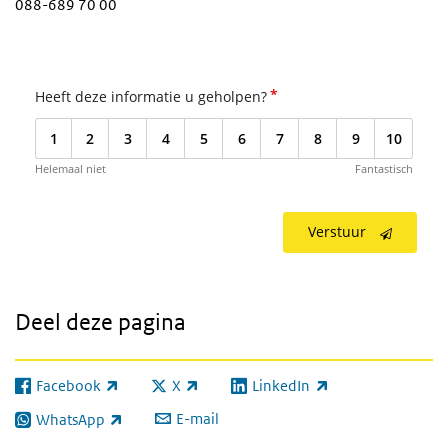
088-689 70 00
*
Heeft deze informatie u geholpen?
1
2
3
4
5
6
7
8
9
10
Helemaal niet
Fantastisch
Verstuur
Deel deze pagina
Facebook
X
LinkedIn
(externe link)
(externe link)
(externe link)
E-mail
WhatsApp
(externe link)