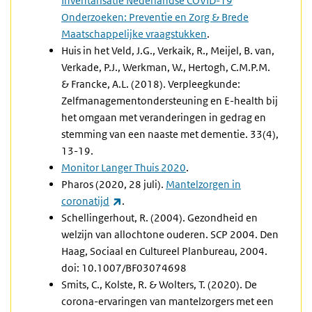
Inventarisatie Nederlandse COVID-19
Onderzoeken: Preventie en Zorg & Brede
Maatschappelijke vraagstukken
.
Huis in het Veld, J.G., Verkaik, R., Meijel, B. van,
Verkade, P.J., Werkman, W., Hertogh, C.M.P.M.
& Francke, A.L. (2018). Verpleegkunde:
Zelfmanagementondersteuning en E-health bij
het omgaan met veranderingen in gedrag en
stemming van een naaste met dementie. 33(4),
13-19.
Monitor Langer Thuis 2020
.
Pharos (2020, 28 juli).
Mantelzorgen in
(externe link)
coronatijd
.
Schellingerhout, R. (2004). Gezondheid en
welzijn van allochtone ouderen. SCP 2004. Den
Haag, Sociaal en Cultureel Planbureau, 2004.
doi: 10.1007/BF03074698
Smits, C., Kolste, R. & Wolters, T. (2020). De
corona-ervaringen van mantelzorgers met een