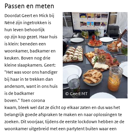
Passen en meten
Doordat Geert en Mick bij
Néné zijn ingetrokken is
hun leven behoorlijk
op zijn kop gezet. Haar huis
is klein: beneden een
woonkamer, badkamer en
keuken. Boven nog drie
kleine slaapkamers. Geert:
"Het was voor ons handiger
bij haar in te trekken dan
andersom, want in ons huis
is de badkamer
Geert MT
boven." Toen corona
kwam, bleek wel dat ze dicht op elkaar zaten en dus was het
belangrijk goede afspraken te maken en naar oplossingen te
zoeken. Dit voorjaar, tijdens de eerste lockdown hebben ze de
woonkamer uitgebreid met een partytent buiten waar een