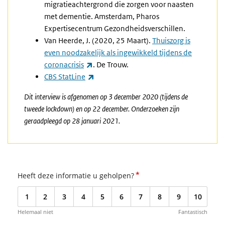
migratieachtergrond die zorgen voor naasten
met dementie. Amsterdam, Pharos
Expertisecentrum Gezondheidsverschillen.
Van Heerde, J. (2020, 25 Maart).
Thuiszorg is
even noodzakelijk als ingewikkeld tijdens de
(externe link)
coronacrisis
. De Trouw.
(externe link)
CBS StatLine
Dit interview is afgenomen op 3 december 2020 (tijdens de
tweede lockdown) en op 22 december. Onderzoeken zijn
geraadpleegd op 28 januari 2021.
*
Heeft deze informatie u geholpen?
1
2
3
4
5
6
7
8
9
10
Helemaal niet
Fantastisch