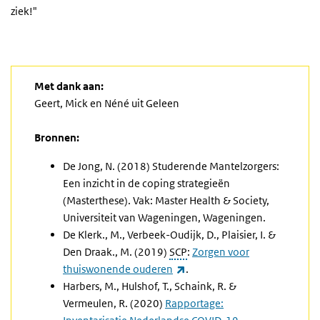
ziek!"
Met dank aan:
Geert, Mick en Néné uit Geleen
Bronnen:
De Jong, N. (2018) Studerende Mantelzorgers:
Een inzicht in de coping strategieën
(Masterthese). Vak: Master Health & Society,
Universiteit van Wageningen, Wageningen.
De Klerk., M., Verbeek-Oudijk, D., Plaisier, I. &
Den Draak., M. (2019)
SCP
:
Zorgen voor
(externe link)
thuiswonende ouderen
.
Harbers, M., Hulshof, T., Schaink, R. &
Vermeulen, R. (2020)
Rapportage: