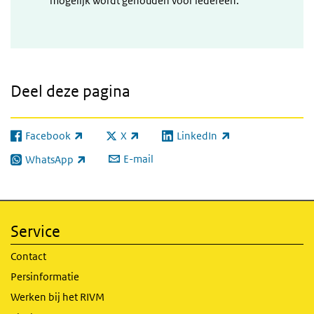
mogelijk wordt gehouden voor iedereen.
Deel deze pagina
Facebook
X
LinkedIn
(externe link)
(externe link)
(externe link)
E-mail
WhatsApp
(externe link)
Service
Contact
Persinformatie
Werken bij het RIVM