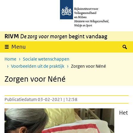
Overslaan en naar de inhoud gaan
Direct naar de hoofdnavigatie
Rijksinstituut voor
Volksgezondheid
en Milieu
Ministerie van Volksgezondheid,
Welzijn en Sport
RIVM
De zorg voor morgen
begint vandaag
Z
Menu
Home
Sociale wetenschappen
Voorbeelden uit de praktijk
Zorgen voor Néné
Zorgen voor Néné
Publicatiedatum 03-02-2021 | 12:58
Het