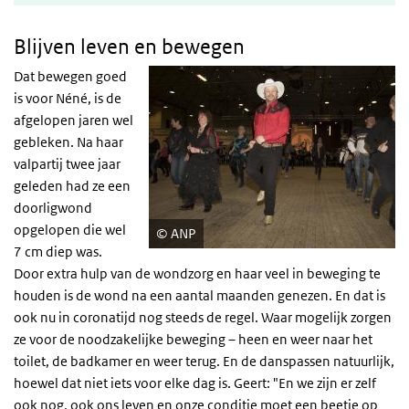
Blijven leven en bewegen
Dat bewegen goed
is voor Néné, is de
afgelopen jaren wel
gebleken. Na haar
valpartij twee jaar
geleden had ze een
doorligwond
opgelopen die wel
ANP
7 cm diep was.
Door extra hulp van de wondzorg en haar veel in beweging te
houden is de wond na een aantal maanden genezen. En dat is
ook nu in coronatijd nog steeds de regel. Waar mogelijk zorgen
ze voor de noodzakelijke beweging – heen en weer naar het
toilet, de badkamer en weer terug. En de danspassen natuurlijk,
hoewel dat niet iets voor elke dag is. Geert: "En we zijn er zelf
ook nog, ook ons leven en onze conditie moet een beetje op