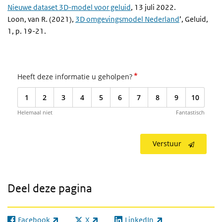
Nieuwe dataset 3D-model voor geluid
, 13 juli 2022.
Loon, van R. (2021),
3D omgevingsmodel Nederland
’, Geluid,
1, p. 19-21.
*
Heeft deze informatie u geholpen?
1
2
3
4
5
6
7
8
9
10
Helemaal niet
Fantastisch
Verstuur
Deel deze pagina
Facebook
X
LinkedIn