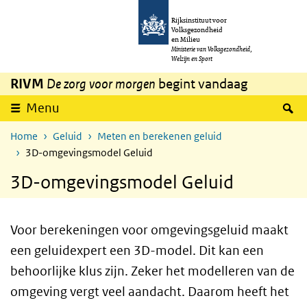
Overslaan en naar de inhoud gaan
Direct naar de hoofdnavigatie
Rijksinstituut voor
Volksgezondheid
en Milieu
Ministerie van Volksgezondheid,
Welzijn en Sport
RIVM
De zorg voor morgen
begint vandaag
Z
Menu
Home
Geluid
Meten en berekenen geluid
3D-omgevingsmodel Geluid
3D-omgevingsmodel Geluid
Voor berekeningen voor omgevingsgeluid maakt
een geluidexpert een 3D-model. Dit kan een
behoorlijke klus zijn. Zeker het modelleren van de
omgeving vergt veel aandacht. Daarom heeft het