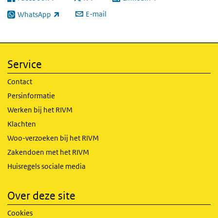
(externe link)
(externe link)
(externe link)
E-mail
WhatsApp
(externe link)
Service
Contact
Persinformatie
Werken bij het RIVM
Klachten
Woo-verzoeken bij het RIVM
Zakendoen met het RIVM
Huisregels sociale media
Over deze site
Cookies