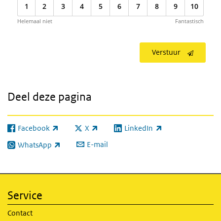
1
2
3
4
5
6
7
8
9
10
Helemaal niet
Fantastisch
Verstuur
Deel deze pagina
Facebook
X
LinkedIn
(externe link)
(externe link)
(externe link)
E-mail
WhatsApp
(externe link)
Service
Contact