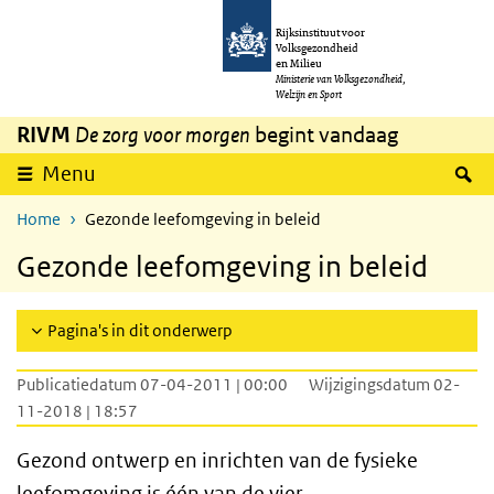
Overslaan en naar de inhoud gaan
Direct naar de hoofdnavigatie
Rijksinstituut voor
Volksgezondheid
en Milieu
Ministerie van Volksgezondheid,
Welzijn en Sport
RIVM
De zorg voor morgen
begint vandaag
Z
Menu
Home
Gezonde leefomgeving in beleid
Gezonde leefomgeving in beleid
Pagina's in dit onderwerp
Publicatiedatum 07-04-2011 | 00:00
Wijzigingsdatum 02-
11-2018 | 18:57
Gezond ontwerp en inrichten van de fysieke
leefomgeving is één van de vier