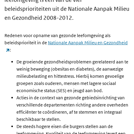
beleidsprioriteiten uit de Nationale Aanpak Milieu
en Gezondheid 2008-2012.
Redenen voor opname van gezonde leefomgeving als
beleidsprioriteit in de
Nationale Aanpak Milieu en Gezondheid
(externe link)
:
De groeiende gezondheidsproblemen gerelateerd aan te
weinig beweging (obesitas en diabetes), de aanwezige
milieubelasting en hittestress. Hierbij komen gevoelige
groepen zoals ouderen, mensen met lagere sociaal
economische status (SES) en jeugd aan bod.
Acties in de context van gezonde gebiedsinrichting van
verschillende departementen richting andere overheden
efficiënter te coördineren, af te stemmen en integraal
beschikbaar te stellen.
De steeds hogere eisen die burgers stellen aan de
leefomgeving. Kwaliteit van de leefomgeving levert een