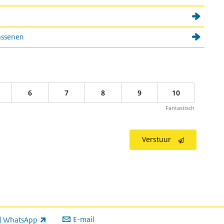
assenen
6
7
8
9
10
Fantastisch
Verstuur
E-mail
WhatsApp
xterne link)