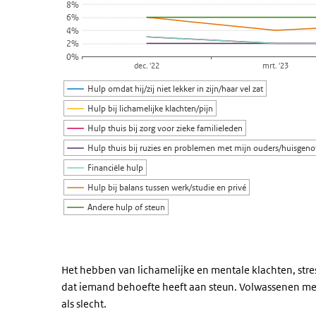
8%
6%
4%
2%
0%
dec. '22
mrt. '23
Hulp omdat hij/zij niet lekker in zijn/haar vel zat
Hulp bij lichamelijke klachten/pijn
Hulp thuis bij zorg voor zieke familieleden
Hulp thuis bij ruzies en problemen met mijn ouders/huisgeno
Financiële hulp
Hulp bij balans tussen werk/studie en privé
Andere hulp of steun
Einde van interactieve grafiek.
Het hebben van lichamelijke en mentale klachten, str
dat iemand behoefte heeft aan steun. Volwassenen me
als slecht.