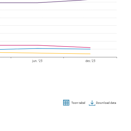
jun. ‘23
dec.'23
Download data
Toon tabel