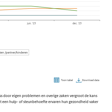
jun. ‘23
dec. '23
ten /partner/kinderen
Download data
Toon tabel
ess door eigen problemen en overige zaken vergroot de kans
t een hulp- of steunbehoefte ervaren hun gezondheid vaker