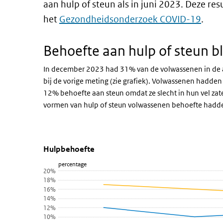
aan hulp of steun als in juni 2023. Deze re
het
Gezondheidsonderzoek COVID-19
.
Behoefte aan hulp of steun blij
In december 2023 had 31% van de volwassenen in de af
bij de vorige meting (zie grafiek). Volwassenen hadden
12% behoefte aan steun omdat ze slecht in hun vel zat
vormen van hulp of steun volwassenen behoefte had
Hulpbehoefte
Hulpbehoefte
Sla de grafiek 'Hulpbehoefte' over en ga naar de datata
Hulpbehoefte
percentage
Lijn grafiek met 7 lijnen.
20%
Bekijk als data tabel.
18%
16%
De grafiek heeft 1 X-as die categories weergeeft.
14%
De grafiek heeft 1 Y-as die percentage weergeeft.
12%
10%