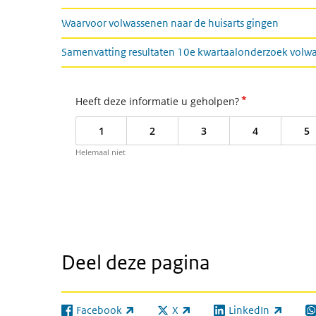
Waarvoor volwassenen naar de huisarts gingen
Samenvatting resultaten 10e kwartaalonderzoek volw
*
Heeft deze informatie u geholpen?
1
2
3
4
5
Helemaal niet
Deel deze pagina
Facebook
X
LinkedIn
(externe link)
(externe link)
(externe link)
(e