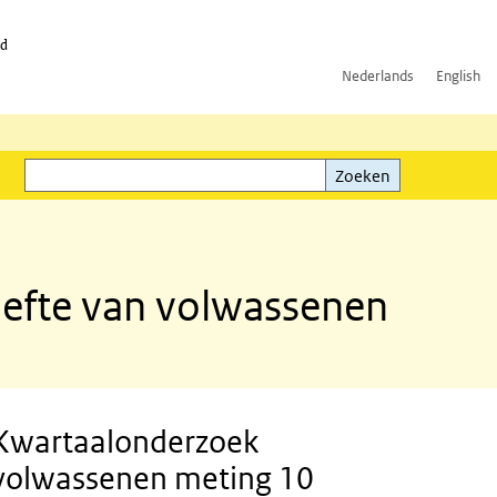
id
Nederlands
English
Zoeken
ink)
Zoeken
efte van volwassenen
Kwartaalonderzoek
volwassenen meting 10