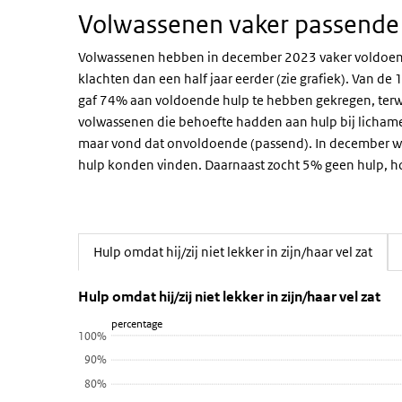
Volwassenen vaker passende
Volwassenen hebben in december 2023 vaker voldoend
klachten dan een half jaar eerder (zie grafiek). Van 
gaf 74% aan voldoende hulp te hebben gekregen, terwi
volwassenen die behoefte hadden aan hulp bij licham
maar vond dat onvoldoende (passend). In december w
hulp konden vinden. Daarnaast zocht 5% geen hulp, h
Hulp omdat hij/zij niet lekker in zijn/haar vel zat
(Actieve tab)
Hulp omdat hij/zij niet lekker in zi
Hulp omdat hij/zij niet lekker 
Sla de grafiek 'Hulp omdat hij/zij niet lekker in zijn/haa
Hulp omdat hij/zij niet lekker in zijn/haar vel zat
percentage
Lijn grafiek met 4 lijnen.
100%
Bekijk als data tabel.
90%
De grafiek heeft 1 X-as die categories weergeeft.
80%
De grafiek heeft 1 Y-as die percentage weergeeft.