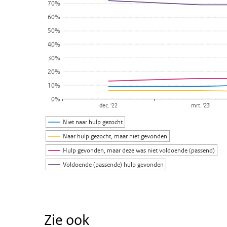
70%
60%
50%
40%
30%
20%
10%
0%
dec. '22
mrt. '23
Niet naar hulp gezocht
Naar hulp gezocht, maar niet gevonden
Hulp gevonden, maar deze was niet voldoende (passend)
Voldoende (passende) hulp gevonden
Einde van interactieve grafiek.
Zie ook