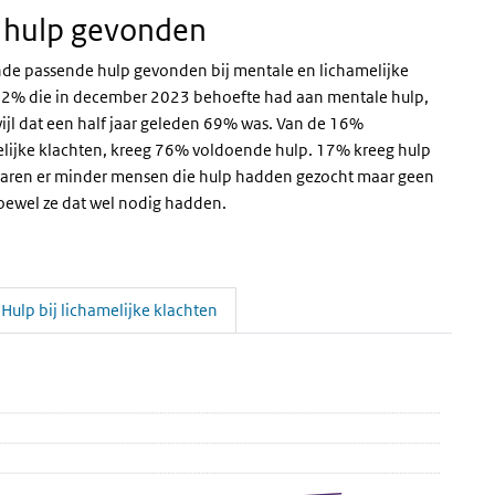
 hulp gevonden
e passende hulp gevonden bij mentale en lichamelijke
de 12% die in december 2023 behoefte had aan mentale hulp,
jl dat een half jaar geleden 69% was. Van de 16%
elijke klachten, kreeg 76% voldoende hulp. 17% kreeg hulp
aren er minder mensen die hulp hadden gezocht maar geen
oewel ze dat wel nodig hadden.
Hulp bij lichamelijke klachten
jn/haar vel zat
in zijn/haar vel zat
r vel zat' over en ga naar de datatabel