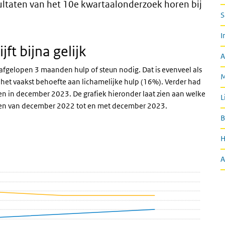
sultaten van het 10e kwartaalonderzoek horen bij
S
I
ft bijna gelijk
A
gelopen 3 maanden hulp of steun nodig. Dat is evenveel als
M
 het vaakst behoefte aan lichamelijke hulp (16%). Verder had
en in december 2023. De grafiek hieronder laat zien aan welke
L
den van december 2022 tot en met december 2023.
B
H
bel
A