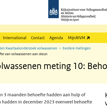
Rijksinstituut voor Volksgezondhe
en Milieu
Ministerie van Volksgezondheid,
Welzijn en Sport
(externe l
International
Contact
Agenda
MijnRIVM
aten Kwartaalonderzoek volwassenen
Eerdere metingen
te van volwassenen aan steun
lwassenen meting 10: Beho
pen 3 maanden behoefte hadden aan hulp of
en hadden in december 2023 evenveel behoefte