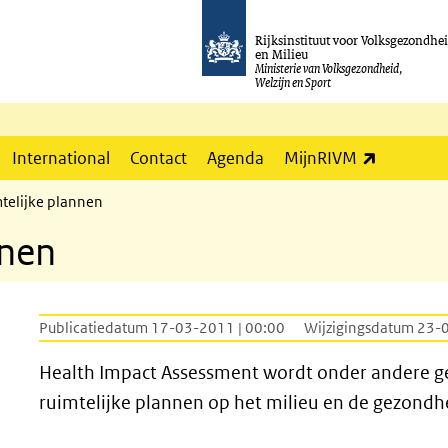
Rijksinstituut voor Volksgezondhe
en Milieu
Ministerie van Volksgezondheid,
Welzijn en Sport
(externe l
International
Contact
Agenda
MijnRIVM
mtelijke plannen
nnen
Publicatiedatum 17-03-2011 | 00:00
Wijzigingsdatum 23-
Health Impact Assessment wordt onder andere g
ruimtelijke plannen op het milieu en de gezondh