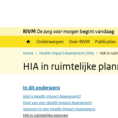
Overslaan en naar de inhoud gaan
Direct naar de hoofdnavigatie
RIVM
De zorg voor morgen
begint vandaag
Onderwerpen
Over RIVM
Publicaties
Home
Health Impact Assessment (HIA)
HIA in rui
HIA in ruimtelijke pla
In dit onderwerp
Overslaan menu In dit onderwerp
Wat is Health Impact Assessment?
Doel van een Health Impact Assessment
Stappen in een Health Impact Assessment
(Actieve pagina)
HIA in ruimtelijke plannen