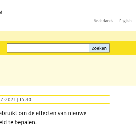
id
Nederlands
English
Zoeken
ink)
Zoeken
07-2021 | 15:40
ebruikt om de effecten van nieuwe
eid te bepalen.