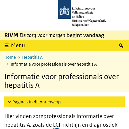
Overslaan en naar de inhoud gaan
Direct naar de hoofdnavigatie
Rijksinstituut voor
Volksgezondheid
en Milieu
Ministerie van Volksgezondheid,
Welzijn en Sport
RIVM
De zorg voor morgen
begint vandaag
Z
Menu
Home
Hepatitis A
Informatie voor professionals over hepatitis A
Informatie voor professionals over
hepatitis A
Pagina's in dit onderwerp
Hier vinden zorgprofessionals informatie over
hepatitis A, zoals de
LCI
-richtlijn en diagnostiek