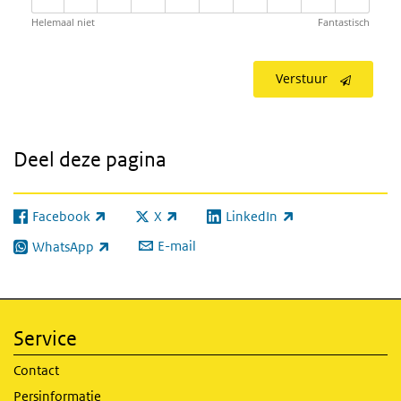
Helemaal niet
Fantastisch
Verstuur
Deel deze pagina
Facebook
X
LinkedIn
(externe link)
(externe link)
(externe link)
E-mail
WhatsApp
(externe link)
Service
Contact
Persinformatie