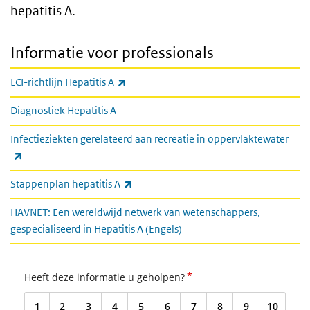
hepatitis A.
Informatie voor professionals
(externe link)
LCI-richtlijn Hepatitis A
Diagnostiek Hepatitis A
Infectieziekten gerelateerd aan recreatie in oppervlaktewater
(externe link)
(externe link)
Stappenplan hepatitis A
HAVNET: Een wereldwijd netwerk van wetenschappers,
gespecialiseerd in Hepatitis A (Engels)
*
Heeft deze informatie u geholpen?
1
2
3
4
5
6
7
8
9
10