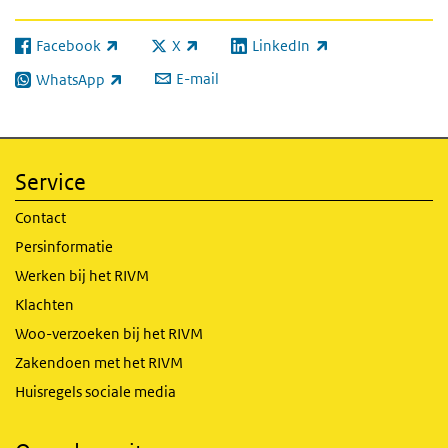
Facebook
X
LinkedIn
(externe link)
(externe link)
(externe link)
E-mail
WhatsApp
(externe link)
Service
Contact
Persinformatie
Werken bij het RIVM
Klachten
Woo-verzoeken bij het RIVM
Zakendoen met het RIVM
Huisregels sociale media