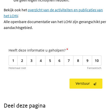
die geen eigen richtlijnen hebben.
Bekijk ook het
overzicht van de activiteiten en publicaties van
het LCHV
.
Alle openbare documentatie van het LCHV zijn gerangschikt per
aandachtsgebied.
*
Heeft deze informatie u geholpen?
1
2
3
4
5
6
7
8
9
10
Helemaal niet
Fantastisch
Verstuur
Deel deze pagina