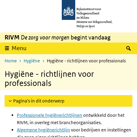
Overslaan en naar de inhoud gaan
Direct naar de hoofdnavigatie
Rijksinstituut voor
Volksgezondheid
en Milieu
Ministerie van Volksgezondheid,
Welzijn en Sport
RIVM
De zorg voor morgen
begint vandaag
Z
Menu
Home
Hygiëne
Hygiëne - richtlijnen voor professionals
Hygiëne - richtlijnen voor
professionals
Pagina's in dit onderwerp
Professionele hygiënerichtlijnen
ontwikkeld door het
RIVM, in overleg met brancheorganisaties.
Algemene hygiënerichtlijn
voor bedrijven en instellingen