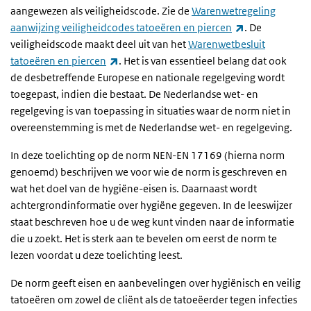
aangewezen als veiligheidscode. Zie de
Warenwetregeling
(externe link)
aanwijzing veiligheidcodes tatoeëren en piercen
. De
veiligheidscode maakt deel uit van het
Warenwetbesluit
(externe link)
tatoeëren en piercen
. Het is van essentieel belang dat ook
de desbetreffende Europese en nationale regelgeving wordt
toegepast, indien die bestaat. De Nederlandse wet- en
regelgeving is van toepassing in situaties waar de norm niet in
overeenstemming is met de Nederlandse wet- en regelgeving.
In deze toelichting op de norm NEN-EN 17169 (hierna norm
genoemd) beschrijven we voor wie de norm is geschreven en
wat het doel van de hygiëne-eisen is. Daarnaast wordt
achtergrondinformatie over hygiëne gegeven. In de leeswijzer
staat beschreven hoe u de weg kunt vinden naar de informatie
die u zoekt. Het is sterk aan te bevelen om eerst de norm te
lezen voordat u deze toelichting leest.
De norm geeft eisen en aanbevelingen over hygiënisch en veilig
tatoeëren om zowel de cliënt als de tatoeëerder tegen infecties