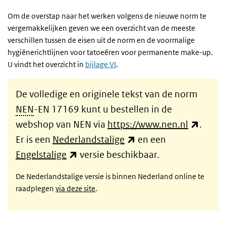
Om de overstap naar het werken volgens de nieuwe norm te
vergemakkelijken geven we een overzicht van de meeste
verschillen tussen de eisen uit de norm en de voormalige
hygiënerichtlijnen voor tatoeëren voor permanente make-up.
U vindt het overzicht in
bijlage VI
.
De volledige en originele tekst van de norm
NEN
-EN 17169 kunt u bestellen in de
(exter
webshop van NEN via
https://www.nen.nl
.
(externe link)
Er is een
Nederlandstalige
en een
(externe link)
Engelstalige
versie beschikbaar.
De Nederlandstalige versie is binnen Nederland online te
raadplegen
via deze site
.