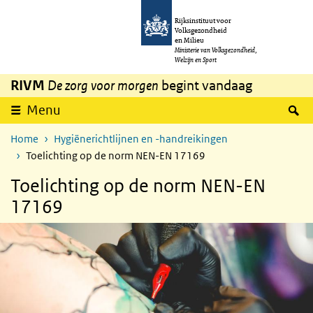
Overslaan en naar de inhoud gaan
Direct naar de hoofdnavigatie
Rijksinstituut voor
Volksgezondheid
en Milieu
Ministerie van Volksgezondheid,
Welzijn en Sport
RIVM
De zorg voor morgen
begint vandaag
Z
Menu
Home
Hygiënerichtlijnen en -handreikingen
Toelichting op de norm NEN-EN 17169
Toelichting op de norm NEN-EN
17169