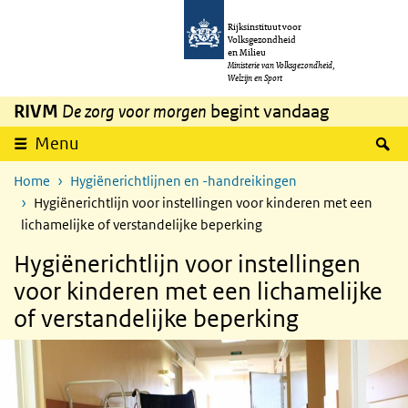
Overslaan en naar de inhoud gaan
Direct naar de hoofdnavigatie
Rijksinstituut voor
Volksgezondheid
en Milieu
Ministerie van Volksgezondheid,
Welzijn en Sport
RIVM
De zorg voor morgen
begint vandaag
Z
Menu
Home
Hygiënerichtlijnen en -handreikingen
Hygiënerichtlijn voor instellingen voor kinderen met een
lichamelijke of verstandelijke beperking
Hygiënerichtlijn voor instellingen
voor kinderen met een lichamelijke
of verstandelijke beperking