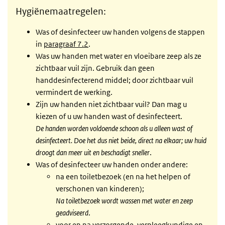
Hygiënemaatregelen:
Was of desinfecteer uw handen volgens de stappen
in
paragraaf 7.2
.
Was uw handen met water en vloeibare zeep als ze
zichtbaar vuil zijn. Gebruik dan geen
handdesinfecterend middel; door zichtbaar vuil
vermindert de werking.
Zijn uw handen niet zichtbaar vuil? Dan mag u
kiezen of u uw handen wast of desinfecteert.
De handen worden voldoende schoon als u alleen wast of
desinfecteert. Doe het dus niet beide, direct na elkaar; uw huid
droogt dan meer uit en beschadigt sneller
.
Was of desinfecteer uw handen onder andere:
na een toiletbezoek (en na het helpen of
verschonen van kinderen);
Na toiletbezoek wordt wassen met water en zeep
geadviseerd
.
voor en na verzorgende, verpleegkundige en