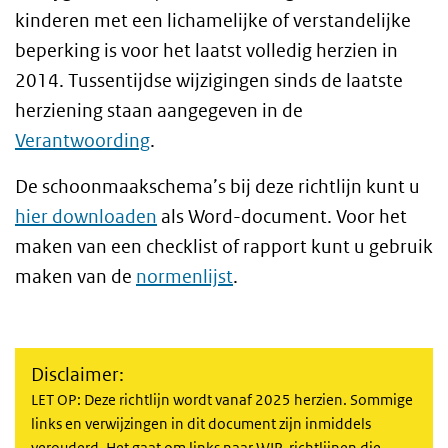
kinderen met een lichamelijke of verstandelijke
beperking is voor het laatst volledig herzien in
2014
.
Tussentijdse wijzigingen sinds de laatste
herziening staan aangegeven in de
Verantwoording
.
De schoonmaakschema’s bij deze richtlijn kunt u
hier downloaden
als Word-document. Voor het
maken van een checklist of rapport kunt u gebruik
maken van de
normenlijst
.
Disclaimer:
LET OP: Deze richtlijn wordt vanaf 2025 herzien. Sommige
links en verwijzingen in dit document zijn inmiddels
verouderd. Het gaat om links naar
WIP
-richtlijnen die