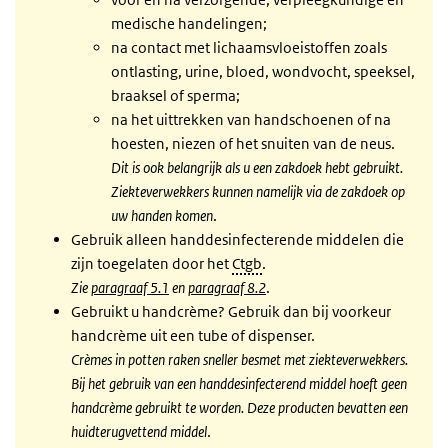
medische handelingen;
na contact met lichaamsvloeistoffen zoals
ontlasting, urine, bloed, wondvocht, speeksel,
braaksel of sperma;
na het uittrekken van handschoenen of na
hoesten, niezen of het snuiten van de neus.
Dit is ook belangrijk als u een zakdoek hebt gebruikt.
Ziekteverwekkers kunnen namelijk via de zakdoek op
uw handen komen
.
Gebruik alleen handdesinfecterende middelen die
zijn toegelaten door het
Ctgb
.
Zie
paragraaf 5.1
en
paragraaf 8.2
.
Gebruikt u handcrème? Gebruik dan bij voorkeur
handcrème uit een tube of dispenser.
Crèmes in potten raken sneller besmet met ziekteverwekkers.
Bij het gebruik van een handdesinfecterend middel hoeft geen
handcrème gebruikt te worden. Deze producten bevatten een
huidterugvettend middel
.