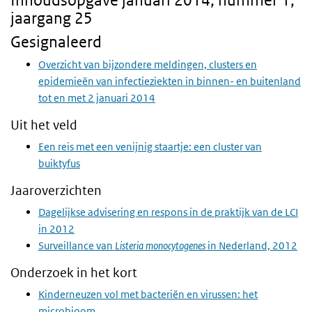
Inhoudsopgave januari 2014, nummer 1,
jaargang 25
Gesignaleerd
Overzicht van bijzondere meldingen, clusters en
epidemieën van infectieziekten in binnen- en buitenland
tot en met 2 januari 2014
Uit het veld
Een reis met een venijnig staartje: een cluster van
buiktyfus
Jaaroverzichten
Dagelijkse advisering en respons in de praktijk van de LCI
in 2012
Surveillance van
Listeria monocytogenes
in Nederland, 2012
Onderzoek in het kort
Kinderneuzen vol met bacteriën en virussen: het
microbioom