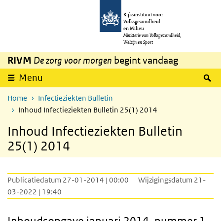
Overslaan en naar de inhoud gaan
Direct naar de hoofdnavigatie
Rijksinstituut voor
Volksgezondheid
en Milieu
Ministerie van Volksgezondheid,
Welzijn en Sport
RIVM
De zorg voor morgen
begint vandaag
Z
Menu
Home
Infectieziekten Bulletin
Inhoud Infectieziekten Bulletin 25(1) 2014
Inhoud Infectieziekten Bulletin
25(1) 2014
Publicatiedatum 27-01-2014 | 00:00
Wijzigingsdatum 21-
03-2022 | 19:40