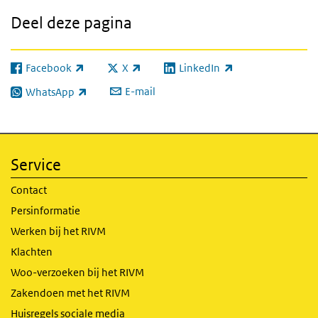
Deel deze pagina
Facebook
X
LinkedIn
(externe link)
(externe link)
(externe link)
E-mail
WhatsApp
(externe link)
Service
Contact
Persinformatie
Werken bij het RIVM
Klachten
Woo-verzoeken bij het RIVM
Zakendoen met het RIVM
Huisregels sociale media