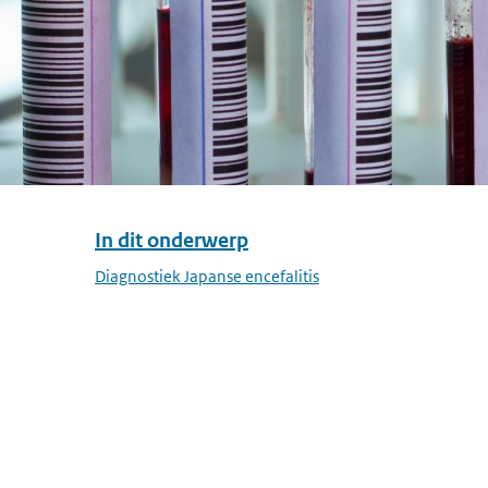
In dit onderwerp
Overslaan menu In dit onderwerp
Diagnostiek Japanse encefalitis