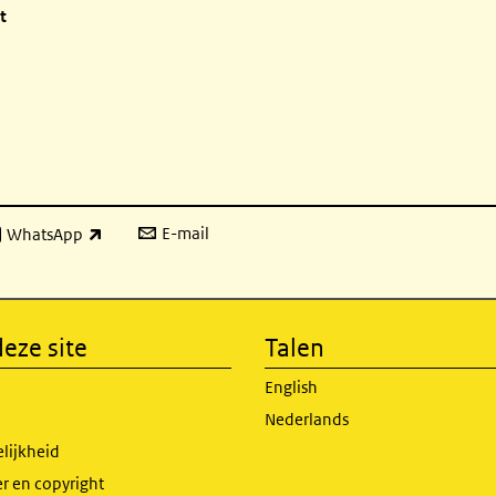
t
E-mail
WhatsApp
xterne link)
eze site
Talen
English
Nederlands
lijkheid
r en copyright