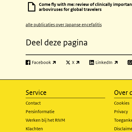
Come fly with me: review of clinically importan
arboviruses for global travelers
alle publicaties over Japanse encefalitis
Deel deze pagina
Facebook
X
LinkedIn
(externe link)
(externe link)
(externe link)
(e
Service
Over d
Contact
Cookies
Persinformatie
Privacy
Werken bij het RIVM
Toeganke
Klachten
Disclaime