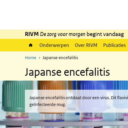
Overslaan en naar de inhoud gaan
Direct naar de hoofdnavigatie
RIVM
De zorg voor morgen
begint vandaag
Onderwerpen
Over RIVM
Publicaties
Home
Japanse encefalitis
Japanse encefalitis
Japanse encefalitis ontstaat door een virus. Dit flav
geïnfecteerde mug.