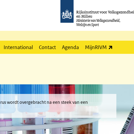
Rijksinstituut voor Volksgezondhe
en Milieu
Ministerie van Volksgezondheid,
Welzijn en Sport
(externe l
International
Contact
Agenda
MijnRIVM
ivirus wordt overgebracht na een steek van een