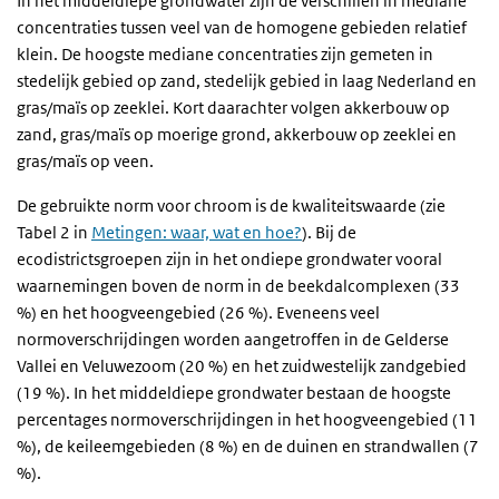
In het middeldiepe grondwater zijn de verschillen in mediane
concentraties tussen veel van de homogene gebieden relatief
klein. De hoogste mediane concentraties zijn gemeten in
stedelijk gebied op zand, stedelijk gebied in laag Nederland en
gras/maïs op zeeklei. Kort daarachter volgen akkerbouw op
zand, gras/maïs op moerige grond, akkerbouw op zeeklei en
gras/maïs op veen.
De gebruikte norm voor chroom is de kwaliteitswaarde (zie
Tabel 2 in
Metingen: waar, wat en hoe?
).
Bij de
ecodistrictsgroepen zijn in het ondiepe grondwater vooral
waarnemingen boven de norm in de beekdalcomplexen (33
%) en het hoogveengebied (26 %). Eveneens veel
normoverschrijdingen worden aangetroffen in de Gelderse
Vallei en Veluwezoom (20 %) en het zuidwestelijk zandgebied
(19 %). In het middeldiepe grondwater bestaan de hoogste
percentages normoverschrijdingen in het hoogveengebied (11
%), de keileemgebieden (8 %) en de duinen en strandwallen (7
%).