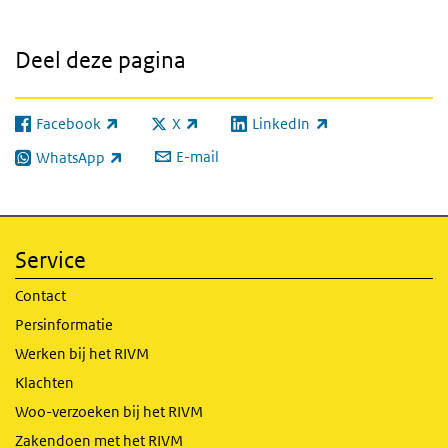
Deel deze pagina
Facebook
X
LinkedIn
(externe link)
(externe link)
(externe link)
E-mail
WhatsApp
(externe link)
Service
Contact
Persinformatie
Werken bij het RIVM
Klachten
Woo-verzoeken bij het RIVM
Zakendoen met het RIVM