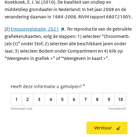
Koekkoek, E. J. W. (2010). De kwaliteit van ondiep en
middeldiep grondwater in Nederland: In het jaar 2008 en de
verandering daarvan in 1984-2008.
RIVM
rapport 680721005.
(externe link)
[2]
Emissieregistratie, 2021
. Ter reproductie van de gebruikte
grafieken/kaarten, volg de stappen: 1) selecteer “Chroomverb.
(als Cr)” onder Stof; 2) selecteer alle beschikbare jaren onder
Jaar; 3) selecteer Bodem onder Compartiment en 4) klik op
“Weergeven in grafiek >” of “Weergeven in kaart >”.
*
Heeft deze informatie u geholpen?
1
2
3
4
5
6
7
8
9
10
Helemaal niet
Fantastisch
Verstuur