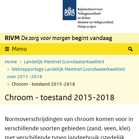
Overslaan en naar de inhoud gaan
Direct naar de hoofdnavigatie
Rijksinstituut voor
Volksgezondheid
en Milieu
Ministerie van Volksgezondheid,
Welzijn en Sport
RIVM
De zorg voor morgen
begint vandaag
Z
Menu
Home
Landelijk Meetnet Grondwaterkwaliteit
Webrapportage Landelijk Meetnet Grondwaterkwaliteit
over 2015 -2018
Chroom - toestand 2015-2018
Chroom - toestand 2015-2018
Normoverschrijdingen van chroom komen voor in
verschillende soorten gebieden (zand, veen, klei)
met verschillende typen landgebruik (stedelijk