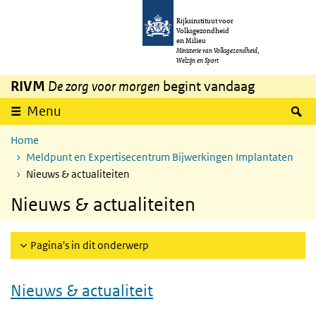
Overslaan en naar de inhoud gaan
Direct naar de hoofdnavigatie
Rijksinstituut voor
Volksgezondheid
en Milieu
Ministerie van Volksgezondheid,
Welzijn en Sport
RIVM
De zorg voor morgen
begint vandaag
Z
Menu
Home
Meldpunt en Expertisecentrum Bijwerkingen Implantaten
Nieuws & actualiteiten
Nieuws & actualiteiten
Pagina's in dit onderwerp
Nieuws & actualiteit