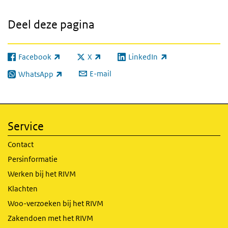
Deel deze pagina
Facebook
X
LinkedIn
(externe link)
(externe link)
(externe link)
E-mail
WhatsApp
(externe link)
Service
Contact
Persinformatie
Werken bij het RIVM
Klachten
Woo-verzoeken bij het RIVM
Zakendoen met het RIVM