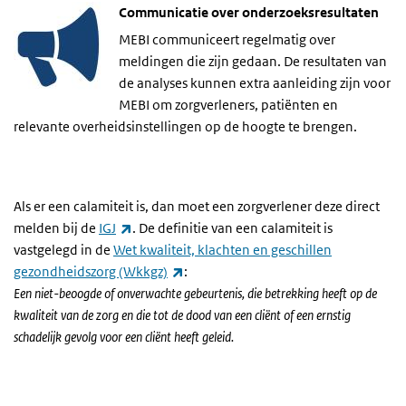
Communicatie over onderzoeksresultaten
MEBI communiceert regelmatig over
meldingen die zijn gedaan. De resultaten van
de analyses kunnen extra aanleiding zijn voor
MEBI om zorgverleners, patiënten en
relevante overheidsinstellingen op de hoogte te brengen.
Als er een calamiteit is, dan moet een zorgverlener deze direct
(externe link)
melden bij de
IGJ
. De definitie van een calamiteit is
vastgelegd in de
Wet kwaliteit, klachten en geschillen
(externe link)
gezondheidszorg (Wkkgz)
:
Een niet-beoogde of onverwachte gebeurtenis, die betrekking heeft op de
kwaliteit van de zorg en die tot de dood van een cliënt of een ernstig
schadelijk gevolg voor een cliënt heeft geleid.