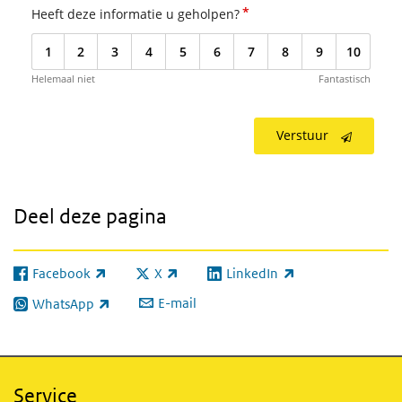
*
Heeft deze informatie u geholpen?
1
2
3
4
5
6
7
8
9
10
Helemaal niet
Fantastisch
Verstuur
Deel deze pagina
Facebook
X
LinkedIn
(externe link)
(externe link)
(externe link)
E-mail
WhatsApp
(externe link)
Service