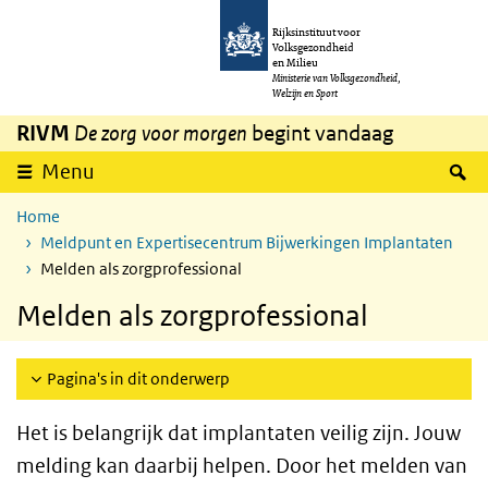
Overslaan en naar de inhoud gaan
Direct naar de hoofdnavigatie
Rijksinstituut voor
Volksgezondheid
en Milieu
Ministerie van Volksgezondheid,
Welzijn en Sport
RIVM
De zorg voor morgen
begint vandaag
Z
Menu
Home
Meldpunt en Expertisecentrum Bijwerkingen Implantaten
Melden als zorgprofessional
Melden als zorgprofessional
Pagina's in dit onderwerp
Het is belangrijk dat implantaten veilig zijn. Jouw
melding kan daarbij helpen. Door het melden van