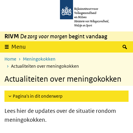
Overslaan en naar de inhoud gaan
Direct naar de hoofdnavigatie
Rijksinstituut voor
Volksgezondheid
en Milieu
Ministerie van Volksgezondheid,
Welzijn en Sport
RIVM
De zorg voor morgen
begint vandaag
Z
Menu
Home
Meningokokken
Actualiteiten over meningokokken
Actualiteiten over meningokokken
Pagina's in dit onderwerp
Lees hier de updates over de situatie rondom
meningokokken.