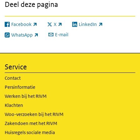
Deel deze pagina
Facebook
X
LinkedIn
(externe link)
(externe link)
(externe link)
E-mail
WhatsApp
(externe link)
Service
Contact
Persinformatie
Werken bij het RIVM
Klachten
Woo-verzoeken bij het RIVM
Zakendoen met het RIVM
Huisregels sociale media