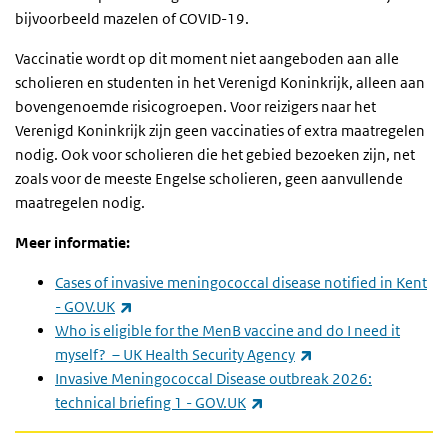
bijvoorbeeld mazelen of COVID-19.
Vaccinatie wordt op dit moment niet aangeboden aan alle
scholieren en studenten in het Verenigd Koninkrijk, alleen aan
bovengenoemde risicogroepen. Voor reizigers naar het
Verenigd Koninkrijk zijn geen vaccinaties of extra maatregelen
nodig. Ook voor scholieren die het gebied bezoeken zijn, net
zoals voor de meeste Engelse scholieren, geen aanvullende
maatregelen nodig.
Meer informatie:
Cases of invasive meningococcal disease notified in Kent
(externe link)
- GOV.UK
Who is eligible for the MenB vaccine and do I need it
(externe link)
myself? – UK Health Security Agency
Invasive Meningococcal Disease outbreak 2026:
(externe link)
technical briefing 1 - GOV.UK