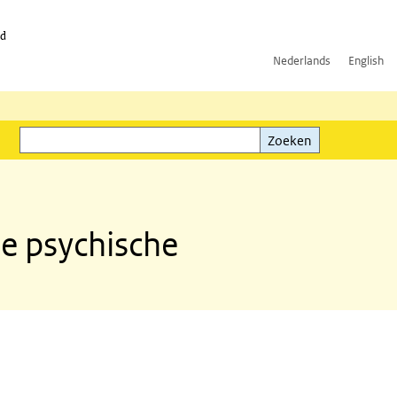
id
Nederlands
English
Zoeken
ink)
Zoeken
e psychische