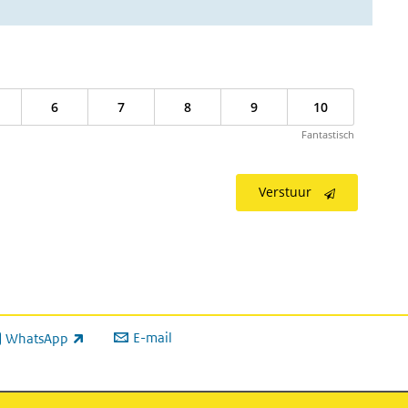
6
7
8
9
10
Fantastisch
Verstuur
E-mail
WhatsApp
xterne link)