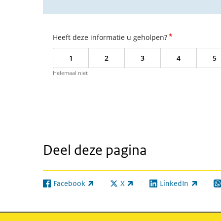
*
Heeft deze informatie u geholpen?
1
2
3
4
5
Helemaal niet
Deel deze pagina
Facebook
X
LinkedIn
(externe link)
(externe link)
(externe link)
(e