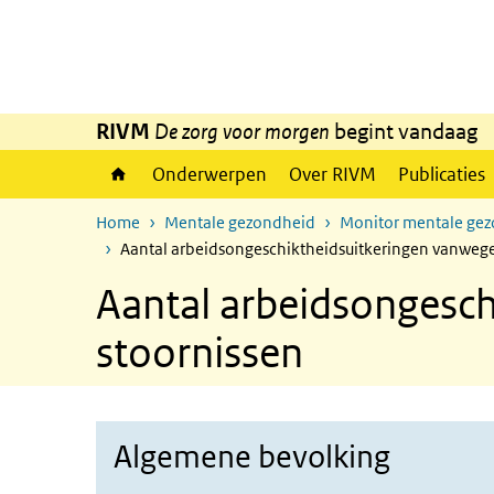
Overslaan en naar de inhoud gaan
Direct naar de hoofdnavigatie
RIVM
De zorg voor morgen
begint vandaag
Onderwerpen
Over RIVM
Publicaties
Home
Mentale gezondheid
Monitor mentale ge
Aantal arbeidsongeschiktheidsuitkeringen vanwege
Aantal arbeidsongesch
stoornissen
Algemene bevolking