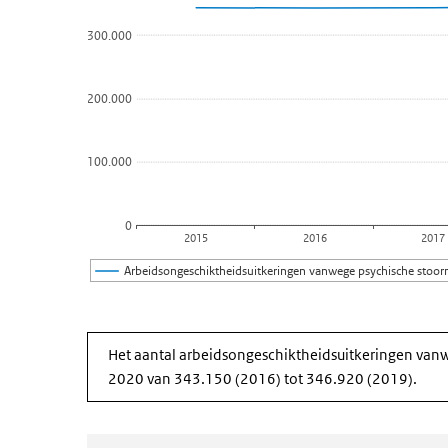
De grafiek heeft 1 X-as die categories weergeeft.
300.000
De grafiek heeft 1 Y-as die Aantal weergeeft.
200.000
100.000
0
2015
2016
2017
Arbeidsongeschiktheidsuitkeringen vanwege psychische stoor
Einde van interactieve grafiek.
Het aantal arbeidsongeschiktheidsuitkeringen vanw
2020 van 343.150 (2016) tot 346.920 (2019).