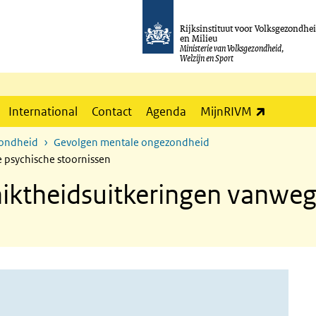
Rijksinstituut voor Volksgezondhe
en Milieu
Ministerie van Volksgezondheid,
Welzijn en Sport
(externe l
International
Contact
Agenda
MijnRIVM
zondheid
Gevolgen mentale ongezondheid
 psychische stoornissen
iktheidsuitkeringen vanweg