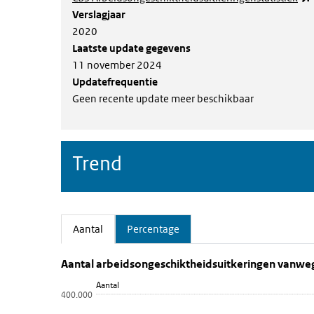
Verslagjaar
2020
Laatste update gegevens
11 november 2024
Updatefrequentie
Geen recente update meer beschikbaar
Trend
Aantal
Percentage
(Actieve tab)
Aantal arbeidsongeschiktheidsui
Aantal
Sla de grafiek 'Aantal arbeidsongeschiktheidsuitkerin
Aantal arbeidsongeschiktheidsuitkeringen vanweg
Aantal
Lijn grafiek met 6 data punten.
400.000
Bekijk als data tabel.