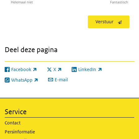
Helemaal niet
Fantastisch
Verstuur
Deel deze pagina
Facebook
X
LinkedIn
(externe link)
(externe link)
(externe link)
E-mail
WhatsApp
(externe link)
Service
Contact
Persinformatie