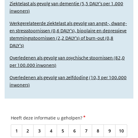
Ziektelast als gevolg van dementie (5,5 DALY's per 1.000
inwoners)
Werkgerelateerde ziektelast als gevolg van angst-, dwang-
en stressstoornissen (0,6 DALY's), bipolaire en depressieve
stemmingsstoornissen (2,2 DALY's) of burn-out (0,8
DALY's)
Overledenen als gevolg van psychische stoornissen (82,0
per 100.000 inwoners)
Overledenen als gevolg van zelfdoding (10,3 per 100.000
inwoners)
*
Heeft deze informatie u geholpen?
1
2
3
4
5
6
7
8
9
10