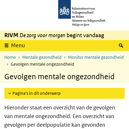
Overslaan en naar de inhoud gaan
Direct naar de hoofdnavigatie
Rijksinstituut voor
Volksgezondheid
en Milieu
Ministerie van Volksgezondheid,
Welzijn en Sport
RIVM
De zorg voor morgen
begint vandaag
Z
Menu
Home
Mentale gezondheid
Monitor mentale gezondheid
Gevolgen mentale ongezondheid
Gevolgen mentale ongezondheid
Pagina's in dit onderwerp
Hieronder staat een overzicht van de gevolgen
van mentale ongezondheid. Een overzicht van
gevolgen per deelpopulatie kan gevonden