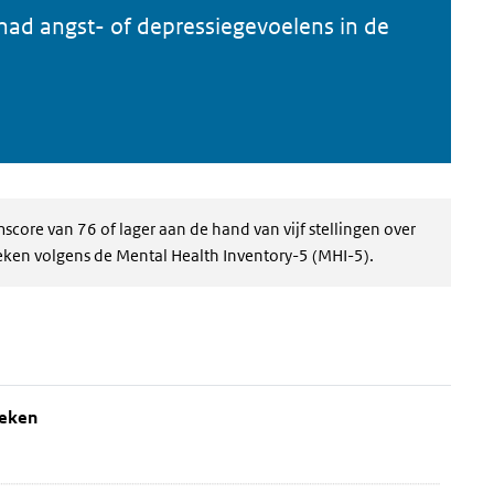
had angst- of depressiegevoelens in de
score van 76 of lager aan de hand van vijf stellingen over
weken volgens de Mental Health Inventory-5 (MHI-5).
de afgelopen 4 weken
elopen 4 weken' over en ga naar de datatabel
weken