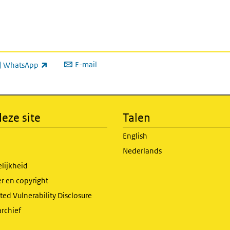
E-mail
WhatsApp
xterne link)
eze site
Talen
English
Nederlands
lijkheid
r en copyright
ed Vulnerability Disclosure
archief