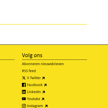
Volg ons
Abonneren nieuwsbrieven
RSS feed
(externe link)
X Twitter
(externe link)
Facebook
(externe link)
LinkedIn
(externe link)
Youtube
(externe link)
Instagram