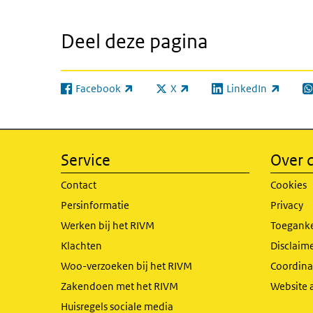
Deel deze pagina
Facebook
X
LinkedIn
(externe link)
(externe link)
(externe link)
(e
Service
Over d
Contact
Cookies
Persinformatie
Privacy
Werken bij het RIVM
Toeganke
Klachten
Disclaime
Woo-verzoeken bij het RIVM
Coordinat
Zakendoen met het RIVM
Website 
Huisregels sociale media