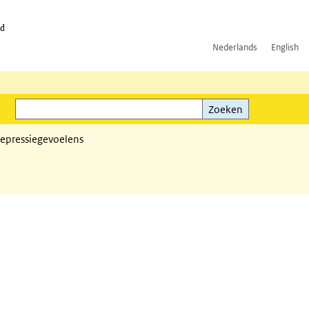
id
Nederlands
English
Zoeken
ink)
Zoeken
depressiegevoelens