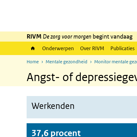
Overslaan en naar de inhoud gaan
Direct naar de hoofdnavigatie
RIVM
De zorg voor morgen
begint vandaag
Onderwerpen
Over RIVM
Publicaties
Home
Mentale gezondheid
Monitor mentale ge
Angst- of depressiege
Werkenden
37,6 procent