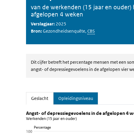
van de werkenden (15 jaar en ouder) 
afgelopen 4 weken
Verslagjaar:
2025
Bron:
Gezondheidsenquête,
CBS
Dit cijfer betreft het percentage mensen met een som
angst- of depressiegevoelens in de afgelopen vier 
Geslacht
Opleidingsniveau
(Actieve tab)
Angst- of depressiegevoelens in 
Geslacht
Sla de grafiek 'Angst- of depressiegevoelens in de afg
Angst- of depressiegevoelens in de afgelopen 4 
Werkenden (15 jaar en ouder)
Staaf grafiek met 2 staven.
Percentage
Werkenden (15 jaar en ouder)
100