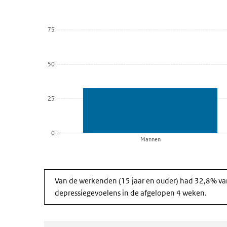
Bekijk als data tabel.
De grafiek heeft 1 X-as die categories weergeeft.
75
De grafiek heeft 1 Y-as die Percentage weergeeft.
50
25
0
Mannen
Einde van interactieve grafiek.
Van de werkenden (15 jaar en ouder) had 32,8% v
depressiegevoelens in de afgelopen 4 weken.