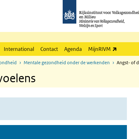
Rijksinstituut voor Volksgezondhe
en Milieu
Ministerie van Volksgezondheid,
Welzijn en Sport
(externe l
International
Contact
Agenda
MijnRIVM
zondheid
Mentale gezondheid onder de werkenden
Angst- of 
voelens