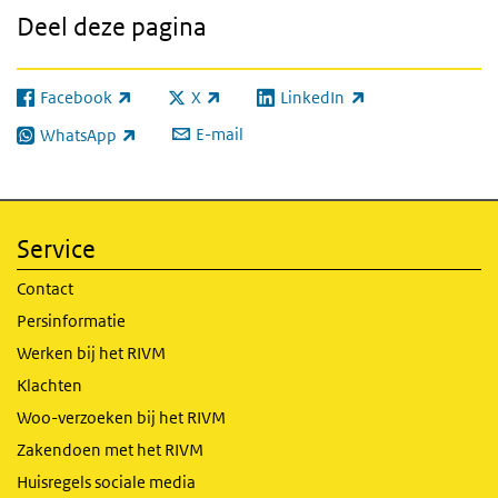
Deel deze pagina
Facebook
X
LinkedIn
(externe link)
(externe link)
(externe link)
E-mail
WhatsApp
(externe link)
Service
Contact
Persinformatie
Werken bij het RIVM
Klachten
Woo-verzoeken bij het RIVM
Zakendoen met het RIVM
Huisregels sociale media