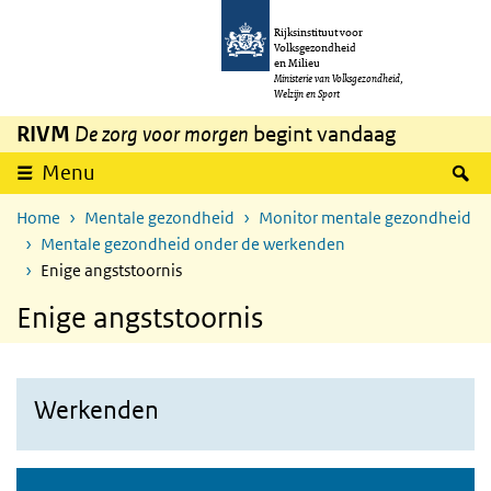
Overslaan en naar de inhoud gaan
Direct naar de hoofdnavigatie
Rijksinstituut voor
Volksgezondheid
en Milieu
Ministerie van Volksgezondheid,
Welzijn en Sport
RIVM
De zorg voor morgen
begint vandaag
Z
Menu
Home
Mentale gezondheid
Monitor mentale gezondheid
Mentale gezondheid onder de werkenden
Enige angststoornis
Enige angststoornis
Werkenden