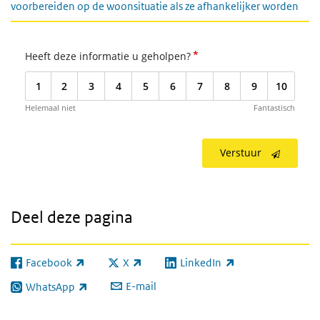
voorbereiden op de woonsituatie als ze afhankelijker worden
*
Heeft deze informatie u geholpen?
1
2
3
4
5
6
7
8
9
10
Helemaal niet
Fantastisch
Verstuur
Deel deze pagina
Facebook
X
LinkedIn
(externe link)
(externe link)
(externe link)
E-mail
WhatsApp
(externe link)