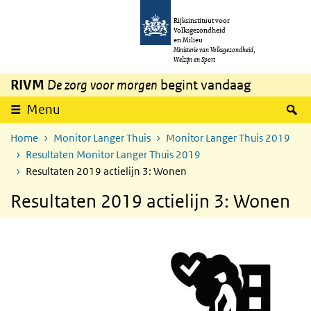
Overslaan en naar de inhoud gaan
Direct naar de hoofdnavigatie
Rijksinstituut voor
Volksgezondheid
en Milieu
Ministerie van Volksgezondheid,
Welzijn en Sport
RIVM
De zorg voor morgen
begint vandaag
Z
Menu
Home
Monitor Langer Thuis
Monitor Langer Thuis 2019
Resultaten Monitor Langer Thuis 2019
Resultaten 2019 actielijn 3: Wonen
Resultaten 2019 actielijn 3: Wonen