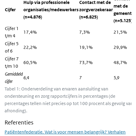
Hulp via professionele
Contact met de
met de
Cijfer
organisaties/medewerkers
zorgverzekeraar
gemeente
(n=4.876)
(n=6.825)
(n=5.125)
Cijfer 1
17,4%
7,3%
21,5%
t/m 4
Cijfer 5
22,2%
19,1%
29,9%
of 6
Cijfer 7
60,5%
73,7%
48,7%
t/m 10
Gemiddeld
6,4
7
5,9
cijfer
Tabel 1: Onderverdeling van ervaren aansluiting van
ondersteuning en zorg rapportcijfers in percentages (de
percentages tellen niet precies op tot 100 procent als gevolg van
afronding).
Referenties
Patiëntenfederatie. Wat is voor mensen belangrijk? Verhalen