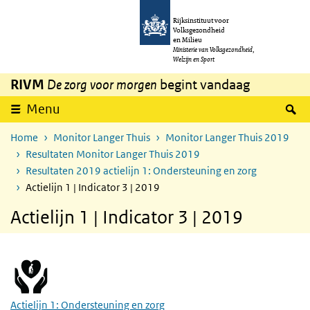
Overslaan en naar de inhoud gaan
Direct naar de hoofdnavigatie
Rijksinstituut voor
Volksgezondheid
en Milieu
Ministerie van Volksgezondheid,
Welzijn en Sport
RIVM
De zorg voor morgen
begint vandaag
Z
Menu
Home
Monitor Langer Thuis
Monitor Langer Thuis 2019
Resultaten Monitor Langer Thuis 2019
Resultaten 2019 actielijn 1: Ondersteuning en zorg
Actielijn 1 | Indicator 3 | 2019
Actielijn 1 | Indicator 3 | 2019
Actielijn 1: Ondersteuning en zorg