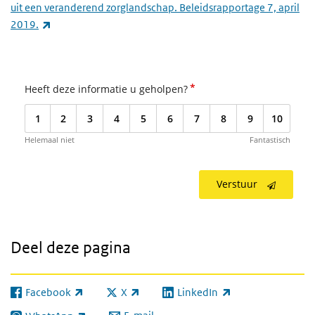
uit een veranderend zorglandschap. Beleidsrapportage 7, april
(externe link)
2019.
*
Heeft deze informatie u geholpen?
1
2
3
4
5
6
7
8
9
10
Helemaal niet
Fantastisch
Verstuur
Deel deze pagina
Facebook
X
LinkedIn
(externe link)
(externe link)
(externe link)