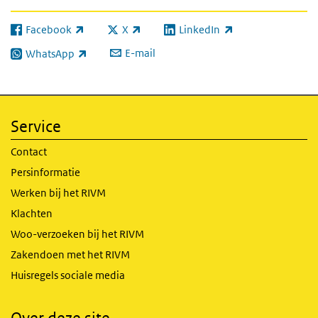
Facebook
X
LinkedIn
(externe link)
(externe link)
(externe link)
E-mail
WhatsApp
(externe link)
Service
Contact
Persinformatie
Werken bij het RIVM
Klachten
Woo-verzoeken bij het RIVM
Zakendoen met het RIVM
Huisregels sociale media
Over deze site