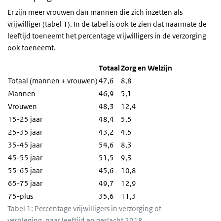
Er zijn meer vrouwen dan mannen die zich inzetten als
vrijwilliger (tabel 1). In de tabel is ook te zien dat naarmate de
leeftijd toeneemt het percentage vrijwilligers in de verzorging
ook toeneemt.
Totaal
Zorg en Welzijn
Totaal (mannen + vrouwen)
47,6
8,8
Mannen
46,9
5,1
Vrouwen
48,3
12,4
15-25 jaar
48,4
5,5
25-35 jaar
43,2
4,5
35-45 jaar
54,6
8,3
45-55 jaar
51,5
9,3
55-65 jaar
45,6
10,8
65-75 jaar
49,7
12,9
75-plus
35,6
11,3
Tabel 1: Percentage vrijwilligers in verzorging of
verpleging, naar leeftijd en geslacht 2018.