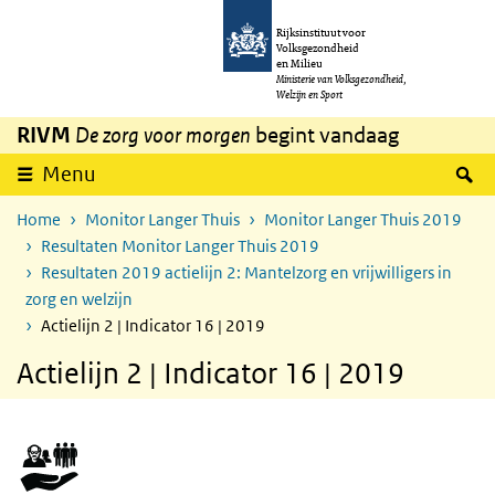
Overslaan en naar de inhoud gaan
Direct naar de hoofdnavigatie
Rijksinstituut voor
Volksgezondheid
en Milieu
Ministerie van Volksgezondheid,
Welzijn en Sport
RIVM
De zorg voor morgen
begint vandaag
Z
Menu
Home
Monitor Langer Thuis
Monitor Langer Thuis 2019
Resultaten Monitor Langer Thuis 2019
Resultaten 2019 actielijn 2: Mantelzorg en vrijwilligers in
zorg en welzijn
Actielijn 2 | Indicator 16 | 2019
Actielijn 2 | Indicator 16 | 2019