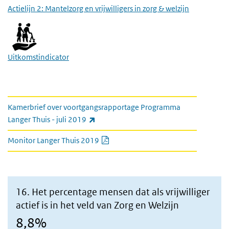
Actielijn 2: Mantelzorg en vrijwilligers in zorg & welzijn
Uitkomstindicator
link naar kamerbrief en monitor
Kamerbrief over voortgangsrapportage Programma
(externe link)
Langer Thuis - juli 2019
PDF document
Monitor Langer Thuis 2019
16. Het percentage mensen dat als vrijwilliger
actief is in het veld van Zorg en Welzijn
8,8%