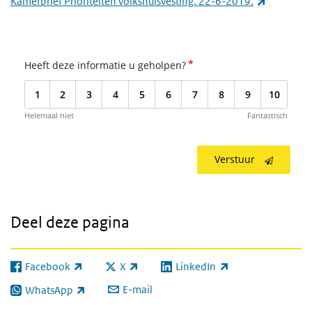
(externe l
Kamerbrief Prioriteiten volkshuisvesting. 22-6-2019.
*
Heeft deze informatie u geholpen?
1
2
3
4
5
6
7
8
9
10
Helemaal niet
Fantastisch
Verstuur
Deel deze pagina
Facebook
X
LinkedIn
(externe link)
(externe link)
(externe link)
E-mail
WhatsApp
(externe link)