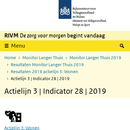
Overslaan en naar de inhoud gaan
Direct naar de hoofdnavigatie
Rijksinstituut voor
Volksgezondheid
en Milieu
Ministerie van Volksgezondheid,
Welzijn en Sport
RIVM
De zorg voor morgen
begint vandaag
Z
Menu
Home
Monitor Langer Thuis
Monitor Langer Thuis 2019
Resultaten Monitor Langer Thuis 2019
Resultaten 2019 actielijn 3: Wonen
Actielijn 3 | Indicator 28 | 2019
Actielijn 3 | Indicator 28 | 2019
Actielijn 3: Wonen