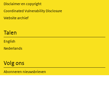
Disclaimer en copyright
Coordinated Vulnerability Disclosure
Website archief
Talen
English
Nederlands
Volg ons
Abonneren nieuwsbrieven
RSS feed
(externe link)
X Twitter
(externe link)
Facebook
(externe link)
LinkedIn
(externe link)
Youtube