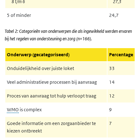
8 t/m 6
27,3
5 of minder
24,7
Tabel 2: Categorieën van onderwerpen die als ingewikkeld werden ervaren
bij het regelen van ondersteuning en zorg (n=166).
Onderwerp (gecategoriseerd)
Percentage
Onduidelijkheid over juiste loket
33
Veel administratieve processen bij aanvraag
14
Proces van aanvraag tot hulp verloopt traag
12
WMO
is complex
9
Goede informatie om een zorgaanbieder te
7
kiezen ontbreekt