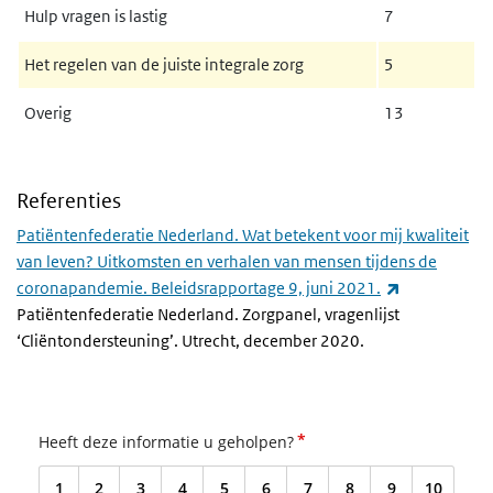
Hulp vragen is lastig
7
Het regelen van de juiste integrale zorg
5
Overig
13
Referenties
Patiëntenfederatie Nederland. Wat betekent voor mij kwaliteit
van leven? Uitkomsten en verhalen van mensen tijdens de
(externe link
coronapandemie. Beleidsrapportage 9, juni 2021.
Patiëntenfederatie Nederland. Zorgpanel, vragenlijst
‘Cliëntondersteuning’. Utrecht, december 2020.
*
Heeft deze informatie u geholpen?
1
2
3
4
5
6
7
8
9
10