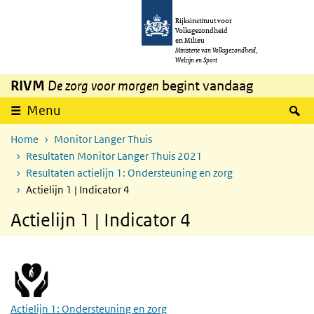
Overslaan en naar de inhoud gaan
Direct naar de hoofdnavigatie
Rijksinstituut voor
Volksgezondheid
en Milieu
Ministerie van Volksgezondheid,
Welzijn en Sport
RIVM
De zorg voor morgen
begint vandaag
Z
Menu
Home
Monitor Langer Thuis
Resultaten Monitor Langer Thuis 2021
Resultaten actielijn 1: Ondersteuning en zorg
Actielijn 1 | Indicator 4
Actielijn 1 | Indicator 4
Actielijn 1: Ondersteuning en zorg