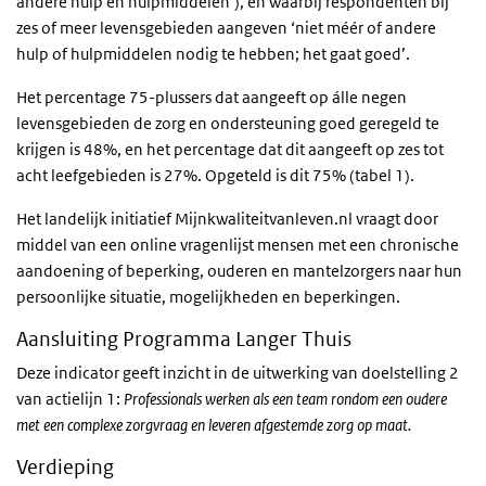
andere hulp en hulpmiddelen’), en waarbij respondenten bij
zes of meer levensgebieden aangeven ‘niet méér of andere
hulp of hulpmiddelen nodig te hebben; het gaat goed’.
Het percentage 75-plussers dat aangeeft op álle negen
levensgebieden de zorg en ondersteuning goed geregeld te
krijgen is 48%, en het percentage dat dit aangeeft op zes tot
acht leefgebieden is 27%. Opgeteld is dit 75% (tabel 1).
Het landelijk initiatief Mijnkwaliteitvanleven.nl vraagt door
middel van een online vragenlijst mensen met een chronische
aandoening of beperking, ouderen en mantelzorgers naar hun
persoonlijke situatie, mogelijkheden en beperkingen.
Aansluiting Programma Langer Thuis
Deze indicator geeft inzicht in de uitwerking van doelstelling 2
van actielijn 1:
Professionals werken als een team rondom een oudere
met een complexe zorgvraag en leveren afgestemde zorg op maat.
Verdieping