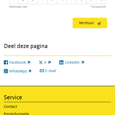
Helemaal niet
Fantastisch
Verstuur
Deel deze pagina
Facebook
X
LinkedIn
(externe link)
(externe link)
(externe link)
E-mail
WhatsApp
(externe link)
Service
Contact
Persinformatie