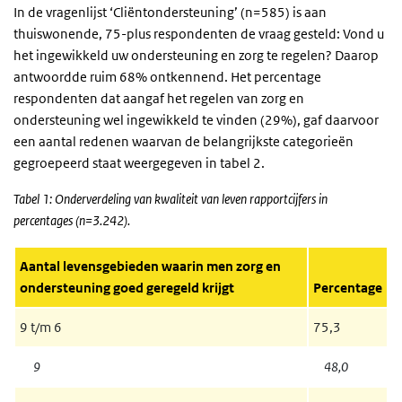
In de vragenlijst ‘Cliëntondersteuning’ (n=585) is aan
thuiswonende, 75-plus respondenten de vraag gesteld: Vond u
het ingewikkeld uw ondersteuning en zorg te regelen? Daarop
antwoordde ruim 68% ontkennend. Het percentage
respondenten dat aangaf het regelen van zorg en
ondersteuning wel ingewikkeld te vinden (29%), gaf daarvoor
een aantal redenen waarvan de belangrijkste categorieën
gegroepeerd staat weergegeven in tabel 2.
Tabel 1: Onderverdeling van kwaliteit van leven rapportcijfers in
percentages (n=3.242).
Aantal levensgebieden waarin men zorg en
ondersteuning goed geregeld krijgt
Percentage
9 t/m 6
75,3
9
48,0