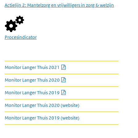
Actielijn 2: Mantelzorg en vrijwilligers in zorg & welzijn
Procesindicator
link naar kamerbrief en monitor
PDF document
Monitor Langer Thuis 2021
PDF document
Monitor Langer Thuis 2020
PDF document
Monitor Langer Thuis 2019
Monitor Langer Thuis 2020 (website)
Monitor Langer Thuis 2019 (website)