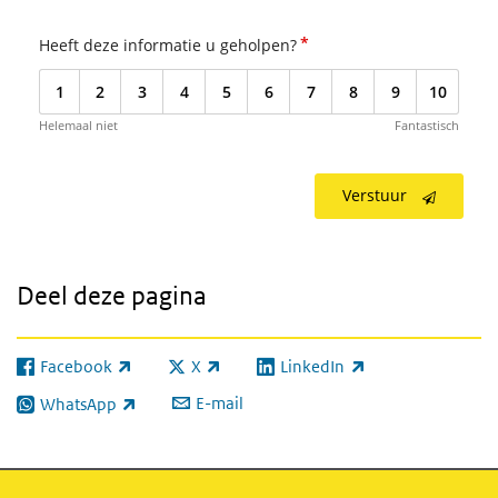
*
Heeft deze informatie u geholpen?
1
2
3
4
5
6
7
8
9
10
Helemaal niet
Fantastisch
Verstuur
Deel deze pagina
Facebook
X
LinkedIn
(externe link)
(externe link)
(externe link)
E-mail
WhatsApp
(externe link)