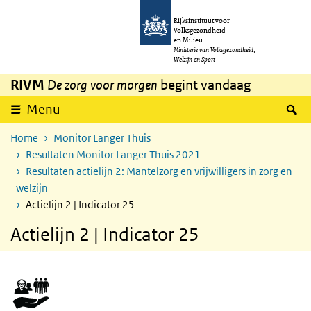
Overslaan en naar de inhoud gaan
Direct naar de hoofdnavigatie
Rijksinstituut voor
Volksgezondheid
en Milieu
Ministerie van Volksgezondheid,
Welzijn en Sport
RIVM
De zorg voor morgen
begint vandaag
Z
Menu
Home
Monitor Langer Thuis
Resultaten Monitor Langer Thuis 2021
Resultaten actielijn 2: Mantelzorg en vrijwilligers in zorg en
welzijn
Actielijn 2 | Indicator 25
Actielijn 2 | Indicator 25