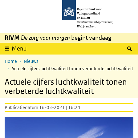
Overslaan en naar de inhoud gaan
Direct naar de hoofdnavigatie
Rijksinstituut voor
Volksgezondheid
en Milieu
Ministerie van Volksgezondheid,
Welzijn en Sport
RIVM
De zorg voor morgen
begint vandaag
Z
Menu
Home
Nieuws
Actuele cijfers luchtkwaliteit tonen verbeterde luchtkwaliteit
Actuele cijfers luchtkwaliteit tonen
verbeterde luchtkwaliteit
Publicatiedatum 16-03-2021 | 16:24