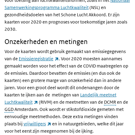
voor toetsing aan luchtkwaliteitsnormen, zoals in het
Nationaal
Samenwerkingsprogramma Luchtkwaliteit
(NSL) en
gezondheidsdoelen van het Schone Lucht Akkoord. Er zijn
kaarten voor 2020 en prognoses voor toekomstige jaren zoals
2030.
Onzekerheden en metingen
Voor de kaarten wordt gebruik gemaakt van emissiegegevens
(externe link)
van de
Emissieregistratie
. Voor 2020 moesten aannames
gemaakt worden voor het effect van de COVID maatregelen op
de emissies. Daardoor bevatten de emissies (en dus ook de
kaarten) een grotere marge van onzekerheid dan in andere
jaren. Voor een groot deel wordt dit ondervangen door de
kaarten te ijken aan de metingen van
Landelijk meetnet
(externe link)
Luchtkwaliteit
(RIVM) en de meetnetten van de
DCMR
en de
GGD
Amsterdam. Ook wordt er stikstofdioxide gemeten met
eenvoudige meetmethoden. Deze extra metingen vinden
(externe link)
plaats bij
vrijwilligers
en in natuurgebieden, welke dit jaar
voor het eerst zijn meegenomen bij de ijking.