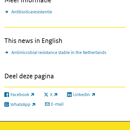
Meer informatie
Antibioticaresistentie
This news in English
Antimicrobial resistance stable in the Netherlands
Deel deze pagina
Facebook
X
LinkedIn
(externe link)
(externe link)
(externe link)
E-mail
WhatsApp
(externe link)