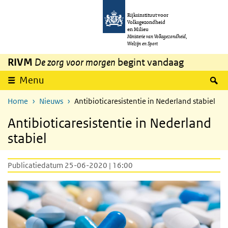
Overslaan en naar de inhoud gaan
Direct naar de hoofdnavigatie
Rijksinstituut voor
Volksgezondheid
en Milieu
Ministerie van Volksgezondheid,
Welzijn en Sport
RIVM
De zorg voor morgen
begint vandaag
Z
Menu
Home
Nieuws
Antibioticaresistentie in Nederland stabiel
Antibioticaresistentie in Nederland
stabiel
Publicatiedatum 25-06-2020 | 16:00