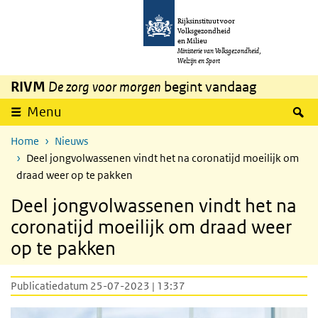
Overslaan en naar de inhoud gaan
Direct naar de hoofdnavigatie
Rijksinstituut voor
Volksgezondheid
en Milieu
Ministerie van Volksgezondheid,
Welzijn en Sport
RIVM
De zorg voor morgen
begint vandaag
Z
Menu
Home
Nieuws
Deel jongvolwassenen vindt het na coronatijd moeilijk om
draad weer op te pakken
Deel jongvolwassenen vindt het na
coronatijd moeilijk om draad weer
op te pakken
Publicatiedatum 25-07-2023 | 13:37