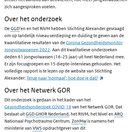
zich aangesproken voelen.
Over het onderzoek
De
GGD
’en en het RIVM hebben Stichting Alexander gevraagd
om op landelijk niveau verdieping en duiding te geven aan de
kwantitatieve resultaten van de
Corona Gezondheidsmonitor
Jongvolwassenen 2022
. Aan dit kwalitatieve onderzoeken
deden 61 jongvolwassen (16-25 jaar) uit heel Nederland mee.
Er zijn focusgroepen en 15 diepte-interviews gehouden. Het
volledige rapport is te lezen op de website van Stichting
(externe link)
Alexander:
Terug naar 'normaal': hoe doe je dat?
Over het Netwerk GOR
Dit onderzoek is gedaan in het kader van het
Gezondheidsonderzoek COVID-19
van het Netwerk GOR. Dat
bestaat uit
GGD GHOR Nederland
, het RIVM, het Nivel en
ARQ
Nationaal Psychotrauma Centrum.
ZonMw
is namens het
ministerie van
VWS
opdrachtgever van dit