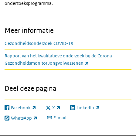
onderzoeksprogramma.
Meer informatie
Gezondheidsonderzoek COVID-19
Rapport van het kwalitatieve onderzoek bij de Corona
(externe link)
Gezondheidsmonitor Jongvolwassenen
Deel deze pagina
Facebook
X
LinkedIn
(externe link)
(externe link)
(externe link)
E-mail
WhatsApp
(externe link)