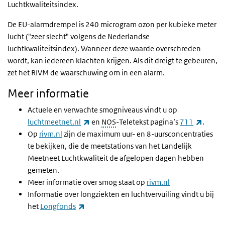
Luchtkwaliteitsindex.
De EU-alarmdrempel is 240 microgram ozon per kubieke meter
lucht ("zeer slecht" volgens de Nederlandse
luchtkwaliteitsindex). Wanneer deze waarde overschreden
wordt, kan iedereen klachten krijgen. Als dit dreigt te gebeuren,
zet het RIVM de waarschuwing om in een alarm.
Meer informatie
Actuele en verwachte smogniveaus vindt u op
(externe link)
(extern
luchtmeetnet.nl
en
NOS
-Teletekst pagina’s
711
.
Op
rivm.nl
zijn de maximum uur- en 8-uursconcentraties
te bekijken, die de meetstations van het Landelijk
Meetneet Luchtkwaliteit de afgelopen dagen hebben
gemeten.
Meer informatie over smog staat op
rivm.nl
Informatie over longziekten en luchtvervuiling vindt u bij
(externe link)
het
Longfonds