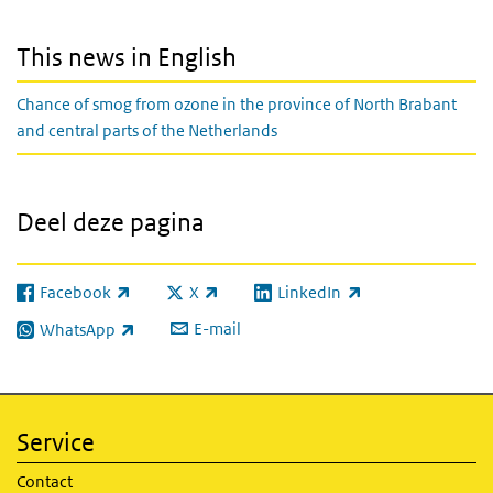
This news in English
Chance of smog from ozone in the province of North Brabant
and central parts of the Netherlands
Deel deze pagina
Facebook
X
LinkedIn
(externe link)
(externe link)
(externe link)
E-mail
WhatsApp
(externe link)
Service
Contact