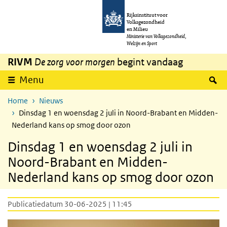
Overslaan en naar de inhoud gaan
Direct naar de hoofdnavigatie
Rijksinstituut voor
Volksgezondheid
en Milieu
Ministerie van Volksgezondheid,
Welzijn en Sport
RIVM
De zorg voor morgen
begint vandaag
Z
Menu
Home
Nieuws
Dinsdag 1 en woensdag 2 juli in Noord-Brabant en Midden-
Nederland kans op smog door ozon
Dinsdag 1 en woensdag 2 juli in
Noord-Brabant en Midden-
Nederland kans op smog door ozon
Publicatiedatum 30-06-2025 | 11:45