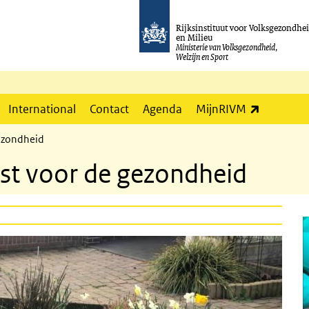
Rijksinstituut voor Volksgezondhe
en Milieu
Ministerie van Volksgezondheid,
Welzijn en Sport
(externe l
International
Contact
Agenda
MijnRIVM
ezondheid
st voor de gezondheid
I