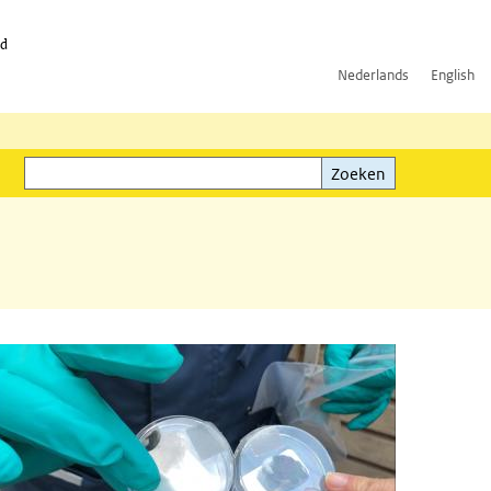
id
Nederlands
English
Zoeken
ink)
Zoeken
nformatie, veelgestelde vragen en antwoorden