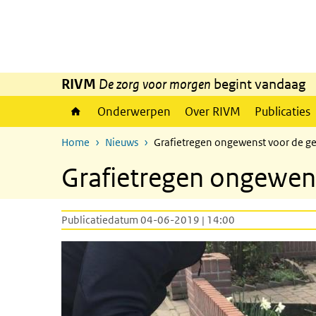
Overslaan en naar de inhoud gaan
Direct naar de hoofdnavigatie
RIVM
De zorg voor morgen
begint vandaag
Onderwerpen
Over RIVM
Publicaties
Home
Nieuws
Grafietregen ongewenst voor de g
Grafietregen ongewen
Publicatiedatum 04-06-2019 | 14:00