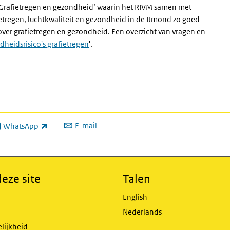
 ‘Grafietregen en gezondheid’ waarin het RIVM samen met
etregen, luchtkwaliteit en gezondheid in de IJmond zo goed
er grafietregen en gezondheid. Een overzicht van vragen en
dheidsrisico's grafietregen
'
.
E-mail
WhatsApp
xterne link)
eze site
Talen
English
Nederlands
lijkheid