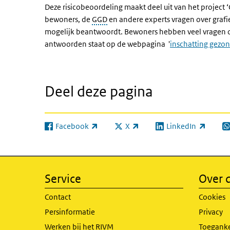
Deze risicobeoordeling maakt deel uit van het project
bewoners, de
GGD
en andere experts vragen over grafi
mogelijk beantwoordt. Bewoners hebben veel vragen ov
antwoorden staat op de webpagina '
i
nschatting gezon
Deel deze pagina
Facebook
X
LinkedIn
(externe link)
(externe link)
(externe link)
(e
Service
Over d
Contact
Cookies
Persinformatie
Privacy
Werken bij het RIVM
Toeganke