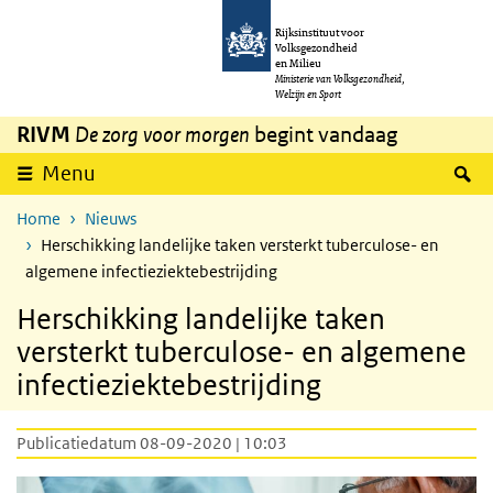
Overslaan en naar de inhoud gaan
Direct naar de hoofdnavigatie
Rijksinstituut voor
Volksgezondheid
en Milieu
Ministerie van Volksgezondheid,
Welzijn en Sport
RIVM
De zorg voor morgen
begint vandaag
Z
Menu
Home
Nieuws
Herschikking landelijke taken versterkt tuberculose- en
algemene infectieziektebestrijding
Herschikking landelijke taken
versterkt tuberculose- en algemene
infectieziektebestrijding
Publicatiedatum 08-09-2020 | 10:03