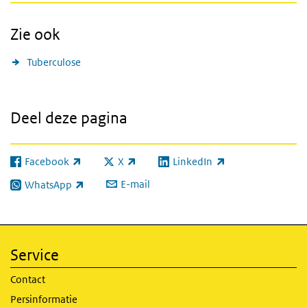
Zie ook
Tuberculose
Deel deze pagina
Facebook
X
LinkedIn
(externe link)
(externe link)
(externe link)
E-mail
WhatsApp
(externe link)
Service
Contact
Persinformatie