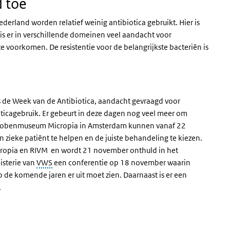
d toe
ederland worden relatief weinig antibiotica gebruikt. Hier is
ok is er in verschillende domeinen veel aandacht voor
e voorkomen. De resistentie voor de belangrijkste bacteriën is
s de Week van de Antibiotica, aandacht gevraagd voor
oticagebruik. Er gebeurt in deze dagen nog veel meer om
icrobenmuseum Micropia in Amsterdam kunnen vanaf 22
 zieke patiënt te helpen en de juiste behandeling te kiezen.
cropia en RIVM en wordt 21 november onthuld in het
isterie van
VWS
een conferentie op 18 november waarin
de komende jaren er uit moet zien. Daarnaast is er een
.