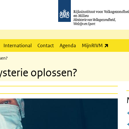
Rijksinstituut voor Volksgezondhe
en Milieu
Ministerie van Volksgezondheid,
Welzijn en Sport
(externe l
International
Contact
Agenda
MijnRIVM
sen?
ysterie oplossen?