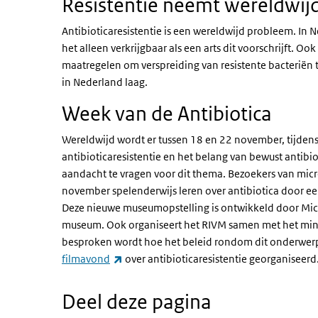
Resistentie neemt wereldwij
Antibioticaresistentie is een wereldwijd probleem. In N
het alleen verkrijgbaar als een arts dit voorschrijft. O
maatregelen om verspreiding van resistente bacteriën t
in Nederland laag.
Week van de Antibiotica
Wereldwijd wordt er tussen 18 en 22 november, tijden
antibioticaresistentie en het belang van bewust antibi
aandacht te vragen voor dit thema. Bezoekers van m
november spelenderwijs leren over antibiotica door een
Deze nieuwe museumopstelling is ontwikkeld door Mi
museum. Ook organiseert het RIVM samen met het min
besproken wordt hoe het beleid rondom dit onderwerp 
(externe link)
filmavond
over antibioticaresistentie georganiseerd
Deel deze pagina