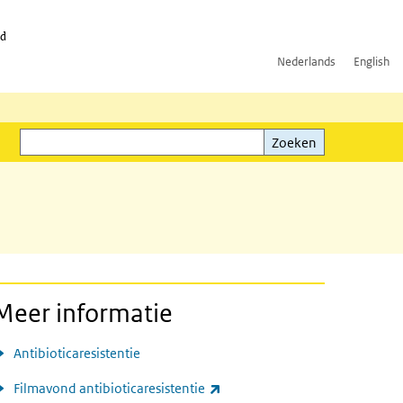
id
Nederlands
English
Zoeken
ink)
Zoeken
Meer informatie
Antibioticaresistentie
(externe link)
Filmavond antibioticaresistentie