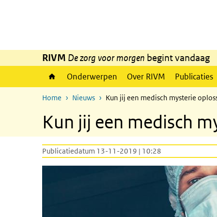
Overslaan en naar de inhoud gaan
Direct naar de hoofdnavigatie
RIVM
De zorg voor morgen
begint vandaag
Onderwerpen
Over RIVM
Publicaties
Home
Nieuws
Kun jij een medisch mysterie oplos
Kun jij een medisch m
Publicatiedatum 13-11-2019 | 10:28