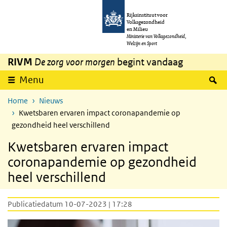
Overslaan en naar de inhoud gaan
Direct naar de hoofdnavigatie
Rijksinstituut voor
Volksgezondheid
en Milieu
Ministerie van Volksgezondheid,
Welzijn en Sport
RIVM
De zorg voor morgen
begint vandaag
Z
Menu
Home
Nieuws
Kwetsbaren ervaren impact coronapandemie op
gezondheid heel verschillend
Kwetsbaren ervaren impact
coronapandemie op gezondheid
heel verschillend
Publicatiedatum 10-07-2023 | 17:28