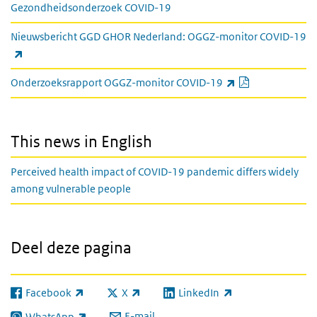
Gezondheidsonderzoek COVID-19
Nieuwsbericht GGD GHOR Nederland: OGGZ-monitor COVID-19
(externe link)
PDF documen
(externe link)
Onderzoeksrapport OGGZ-monitor COVID-19
This news in English
Perceived health impact of COVID-19 pandemic differs widely
among vulnerable people
Deel deze pagina
Facebook
X
LinkedIn
(externe link)
(externe link)
(externe link)
E-mail
WhatsApp