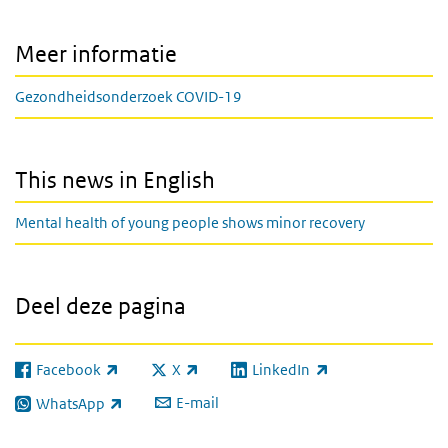
Meer informatie
Gezondheidsonderzoek COVID-19
This news in English
Mental health of young people shows minor recovery
Deel deze pagina
Facebook
X
LinkedIn
(externe link)
(externe link)
(externe link)
E-mail
WhatsApp
(externe link)