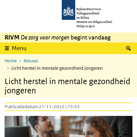
Overslaan en naar de inhoud gaan
Direct naar de hoofdnavigatie
Rijksinstituut voor
Volksgezondheid
en Milieu
Ministerie van Volksgezondheid,
Welzijn en Sport
RIVM
De zorg voor morgen
begint vandaag
Z
Menu
Home
Nieuws
Licht herstel in mentale gezondheid jongeren
Licht herstel in mentale gezondheid
jongeren
Publicatiedatum 21-11-2022 | 15:55