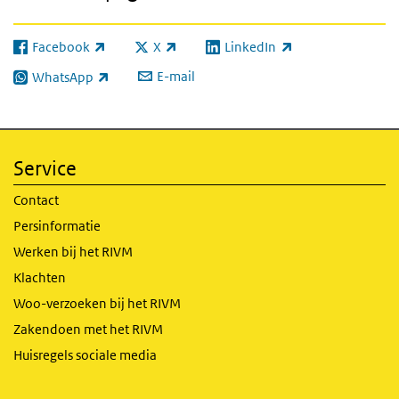
Facebook
X
LinkedIn
(externe link)
(externe link)
(externe link)
E-mail
WhatsApp
(externe link)
Service
Contact
Persinformatie
Werken bij het RIVM
Klachten
Woo-verzoeken bij het RIVM
Zakendoen met het RIVM
Huisregels sociale media