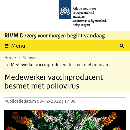
Overslaan en naar de inhoud gaan
Direct naar de hoofdnavigatie
Rijksinstituut voor
Volksgezondheid
en Milieu
Ministerie van Volksgezondheid,
Welzijn en Sport
RIVM
De zorg voor morgen
begint vandaag
Z
Menu
Home
Nieuws
Medewerker vaccinproducent besmet met poliovirus
Medewerker vaccinproducent
besmet met poliovirus
Publicatiedatum 08-12-2022 | 17:00