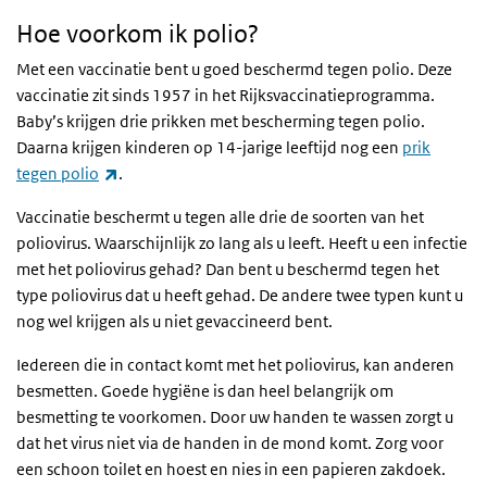
Hoe voorkom ik polio?
Met een vaccinatie bent u goed beschermd tegen polio. Deze
vaccinatie zit sinds 1957 in het Rijksvaccinatieprogramma.
Baby’s krijgen drie prikken met bescherming tegen polio.
Daarna krijgen kinderen op 14-jarige leeftijd nog een
prik
(externe link)
tegen polio
.
Vaccinatie beschermt u tegen alle drie de soorten van het
poliovirus. Waarschijnlijk zo lang als u leeft. Heeft u een infectie
met het poliovirus gehad? Dan bent u beschermd tegen het
type poliovirus dat u heeft gehad. De andere twee typen kunt u
nog wel krijgen als u niet gevaccineerd bent.
Iedereen die in contact komt met het poliovirus, kan anderen
besmetten. Goede hygiëne is dan heel belangrijk om
besmetting te voorkomen. Door uw handen te wassen zorgt u
dat het virus niet via de handen in de mond komt. Zorg voor
een schoon toilet en hoest en nies in een papieren zakdoek.