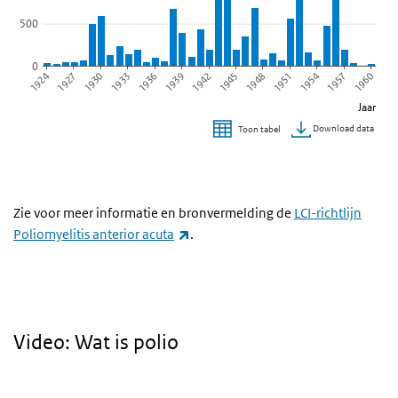
500
0
1942
1939
1936
1933
1930
1927
1924
1960
1957
1954
1951
1948
1945
Jaar
Download data
Toon tabel
Einde van interactieve grafiek.
Zie voor meer informatie en bronvermelding de
LCI-richtlijn
(externe link)
Poliomyelitis anterior acuta
.
Video: Wat is polio
Video
Player