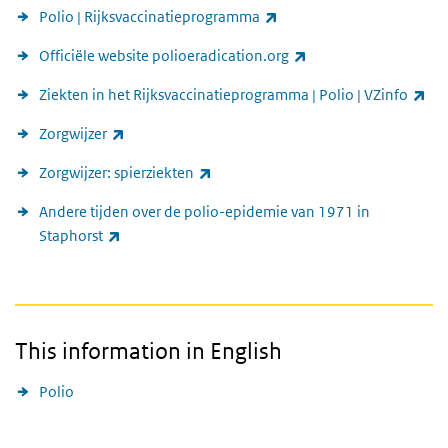
(externe link)
Polio | Rijksvaccinatieprogramma
(externe link)
Officiële website polioeradication.org
(ex
Ziekten in het Rijksvaccinatieprogramma | Polio | VZinfo
(externe link)
Zorgwijzer
(externe link)
Zorgwijzer: spierziekten
Andere tijden over de polio-epidemie van 1971 in
(externe link)
Staphorst
This information in English
Polio