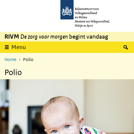
Overslaan en naar de inhoud gaan
Direct naar de hoofdnavigatie
Rijksinstituut voor
Volksgezondheid
en Milieu
Ministerie van Volksgezondheid,
Welzijn en Sport
RIVM
De zorg voor morgen
begint vandaag
Z
Menu
Home
Polio
Polio