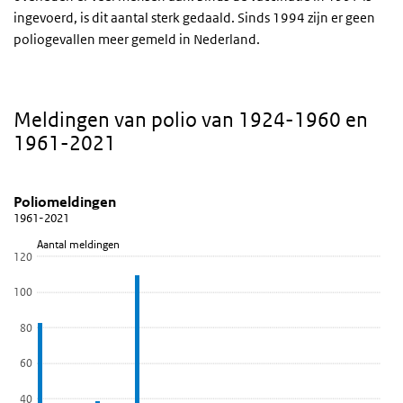
ingevoerd, is dit aantal sterk gedaald. Sinds 1994 zijn er geen
poliogevallen meer gemeld in Nederland.
Meldingen van polio van 1924-1960 en
1961-2021
Poliomeldingen
Poliomeldingen 1961-2021
Sla de grafiek 'Poliomeldingen' over en ga naar de datatabel
Poliomeldingen
1961-2021
Staaf grafiek met 60 staven.
Aantal meldingen
1961-2021
120
Bekijk als data tabel.
100
De grafiek heeft 1 X-as die Jaar weergeeft.
De grafiek heeft 1 Y-as die Aantal meldingen weergeeft.
80
60
40