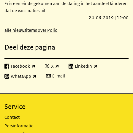
Er is een einde gekomen aan de daling in het aandeel kinderen
dat de vaccinaties uit
24-06-2019 | 12:00
alle nieuwsitems over Polio
Deel deze pagina
Facebook
X
LinkedIn
(externe link)
(externe link)
(externe link)
E-mail
WhatsApp
(externe link)
Service
Contact
Persinformatie