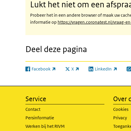
Lukt het niet om een afspr
Probeer het in een andere browser of maak uw cache
informatie op
https://vragen.coronatest.nl/vraag-
Deel deze pagina
Facebook
X
LinkedIn
(externe link)
(externe link)
(externe link)
(e
Service
Over d
Contact
Cookies
Persinformatie
Privacy
Werken bij het RIVM
Toeganke