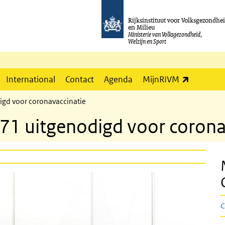
Rijksinstituut voor Volksgezondhe
en Milieu
Ministerie van Volksgezondheid,
Welzijn en Sport
(externe l
International
Contact
Agenda
MijnRIVM
gd voor coronavaccinatie
71 uitgenodigd voor corona
C