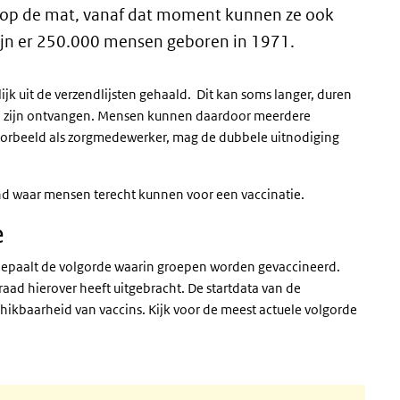
e op de mat, vanaf dat moment kunnen ze ook
zijn er 250.000 mensen geboren in 1971.
jk uit de verzendlijsten gehaald. Dit kan soms langer, duren
VM zijn ontvangen. Mensen kunnen daardoor meerdere
voorbeeld als zorgmedewerker, mag de dubbele uitnodiging
nd waar mensen terecht kunnen voor een vaccinatie.
e
 bepaalt de volgorde waarin groepen worden gevaccineerd.
aad hierover heeft uitgebracht. De startdata van de
hikbaarheid van vaccins. Kijk voor de meest actuele volgorde
 link)