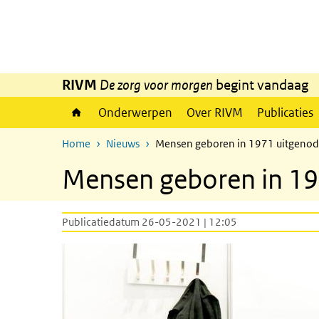
Overslaan en naar de inhoud gaan
Direct naar de hoofdnavigatie
RIVM
De zorg voor morgen
begint vandaag
Onderwerpen
Over RIVM
Publicaties
Home
Nieuws
Mensen geboren in 1971 uitgenodi
Mensen geboren in 19
Publicatiedatum 26-05-2021 | 12:05