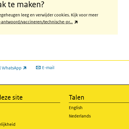
aak te maken?
geheugen leeg en verwijder cookies. Kijk voor meer
(externe link)
en-antwoord/vaccineren/technische-pr…
E-mail
WhatsApp
xterne link)
eze site
Talen
English
Nederlands
lijkheid