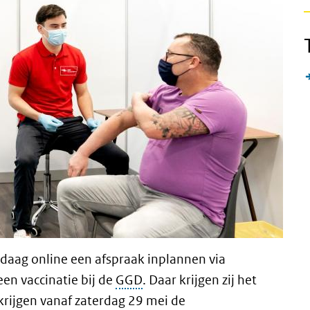
aag online een afspraak inplannen via
ne link)
en vaccinatie bij de
GGD
. Daar krijgen zij het
krijgen vanaf zaterdag 29 mei de