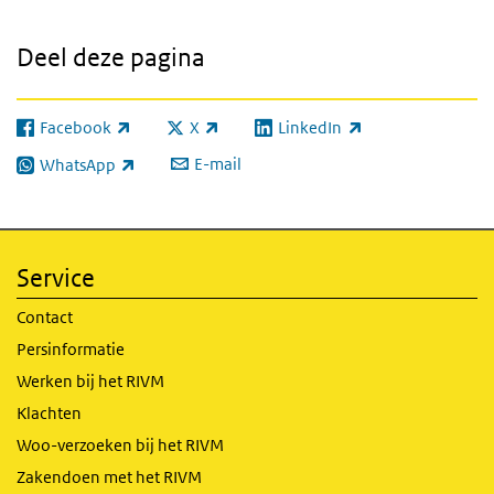
Deel deze pagina
Facebook
X
LinkedIn
(externe link)
(externe link)
(externe link)
E-mail
WhatsApp
(externe link)
Service
Contact
Persinformatie
Werken bij het RIVM
Klachten
Woo-verzoeken bij het RIVM
Zakendoen met het RIVM