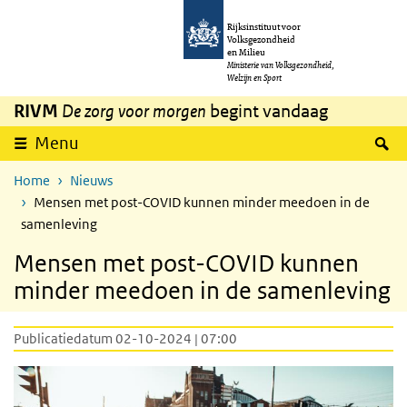
Overslaan en naar de inhoud gaan
Direct naar de hoofdnavigatie
Rijksinstituut voor
Volksgezondheid
en Milieu
Ministerie van Volksgezondheid,
Welzijn en Sport
RIVM
De zorg voor morgen
begint vandaag
Z
Menu
Home
Nieuws
Mensen met post-COVID kunnen minder meedoen in de
samenleving
Mensen met post-COVID kunnen
minder meedoen in de samenleving
Publicatiedatum 02-10-2024 | 07:00