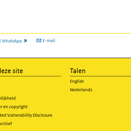
E-mail
WhatsApp
xterne link)
eze site
Talen
English
Nederlands
lijkheid
r en copyright
ed Vulnerability Disclosure
archief