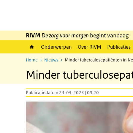
Overslaan en naar de inhoud gaan
Direct naar de hoofdnavigatie
RIVM
De zorg voor morgen
begint vandaag
Onderwerpen
Over RIVM
Publicaties
Home
Nieuws
Minder tuberculosepatiënten in N
Minder tuberculosepat
Publicatiedatum 24-03-2023 | 09:20