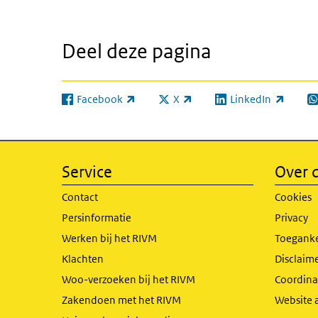
Deel deze pagina
Facebook
X
LinkedIn
(externe link)
(externe link)
(externe link)
(e
Service
Over d
Contact
Cookies
Persinformatie
Privacy
Werken bij het RIVM
Toeganke
Klachten
Disclaime
Woo-verzoeken bij het RIVM
Coordinat
Zakendoen met het RIVM
Website 