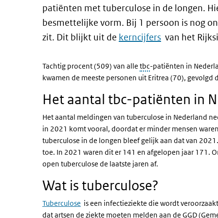
patiënten met tuberculose in de longen. H
besmettelijke vorm. Bij 1 persoon is nog o
zit. Dit blijkt uit de
kerncijfers
van het Rijks
Tachtig procent (509) van alle
tbc
-patiënten in Nederl
kwamen de meeste personen uit Eritrea (70), gevolgd 
Het aantal tbc-patiënten in N
Het aantal meldingen van tuberculose in Nederland nee
in 2021 komt vooral, doordat er minder mensen waren
tuberculose in de longen bleef gelijk aan dat van 202
toe. In 2021 waren dit er 141 en afgelopen jaar 171
open tuberculose de laatste jaren af.
Wat is tuberculose?
Tuberculose
is een infectieziekte die wordt veroorzaakt
dat artsen de ziekte moeten melden aan de
GGD
(Gemee