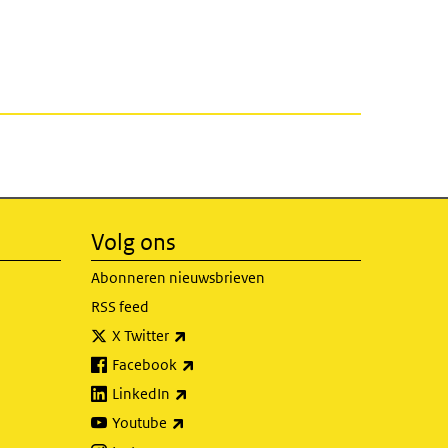
Volg ons
Abonneren nieuwsbrieven
RSS feed
(externe link)
X Twitter
(externe link)
Facebook
(externe link)
LinkedIn
(externe link)
Youtube