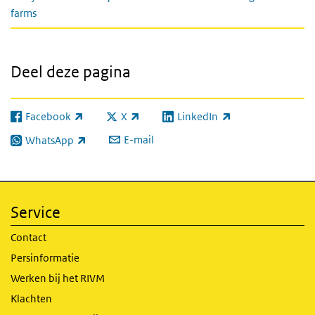
farms
Deel deze pagina
Facebook
X
LinkedIn
(externe link)
(externe link)
(externe link)
E-mail
WhatsApp
(externe link)
Service
Contact
Persinformatie
Werken bij het RIVM
Klachten