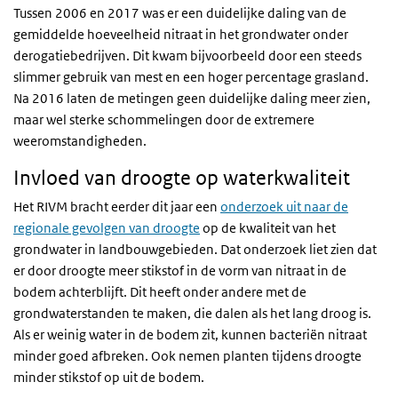
Tussen 2006 en 2017 was er een duidelijke daling van de
gemiddelde hoeveelheid nitraat in het grondwater onder
derogatiebedrijven. Dit kwam bijvoorbeeld door een steeds
slimmer gebruik van mest en een hoger percentage grasland.
Na 2016 laten de metingen geen duidelijke daling meer zien,
maar wel sterke schommelingen door de extremere
weeromstandigheden.
Invloed van droogte op waterkwaliteit
Het RIVM bracht eerder dit jaar een
onderzoek uit naar de
regionale gevolgen van droogte
op de kwaliteit van het
grondwater in landbouwgebieden. Dat onderzoek liet zien dat
er door droogte meer stikstof in de vorm van nitraat in de
bodem achterblijft. Dit heeft onder andere met de
grondwaterstanden te maken, die dalen als het lang droog is.
Als er weinig water in de bodem zit, kunnen bacteriën nitraat
minder goed afbreken. Ook nemen planten tijdens droogte
minder stikstof op uit de bodem.