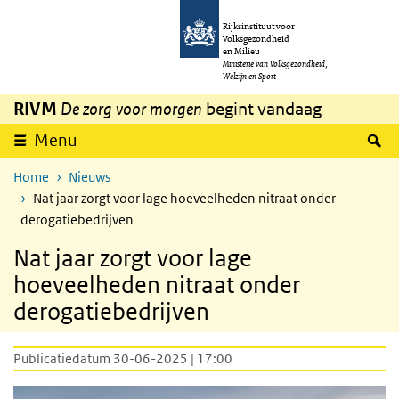
Overslaan en naar de inhoud gaan
Direct naar de hoofdnavigatie
Rijksinstituut voor
Volksgezondheid
en Milieu
Ministerie van Volksgezondheid,
Welzijn en Sport
RIVM
De zorg voor morgen
begint vandaag
Z
Menu
Home
Nieuws
Nat jaar zorgt voor lage hoeveelheden nitraat onder
derogatiebedrijven
Nat jaar zorgt voor lage
hoeveelheden nitraat onder
derogatiebedrijven
Publicatiedatum 30-06-2025 | 17:00