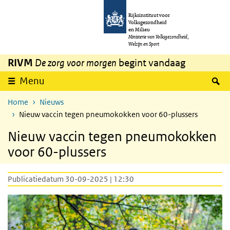
Overslaan en naar de inhoud gaan
Direct naar de hoofdnavigatie
Rijksinstituut voor
Volksgezondheid
en Milieu
Ministerie van Volksgezondheid,
Welzijn en Sport
RIVM
De zorg voor morgen
begint vandaag
Z
Menu
Home
Nieuws
Nieuw vaccin tegen pneumokokken voor 60-plussers
Nieuw vaccin tegen pneumokokken
voor 60-plussers
Publicatiedatum 30-09-2025 | 12:30