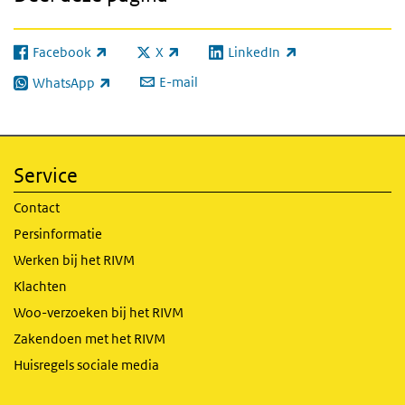
Facebook
X
LinkedIn
(externe link)
(externe link)
(externe link)
E-mail
WhatsApp
(externe link)
Service
Contact
Persinformatie
Werken bij het RIVM
Klachten
Woo-verzoeken bij het RIVM
Zakendoen met het RIVM
Huisregels sociale media