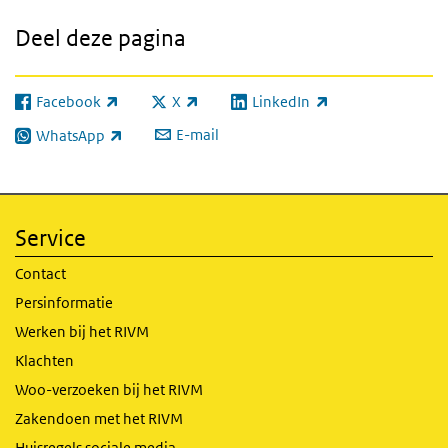
Deel deze pagina
Facebook
X
LinkedIn
(externe link)
(externe link)
(externe link)
E-mail
WhatsApp
(externe link)
Service
Contact
Persinformatie
Werken bij het RIVM
Klachten
Woo-verzoeken bij het RIVM
Zakendoen met het RIVM
Huisregels sociale media