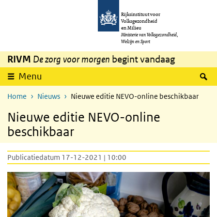
Overslaan en naar de inhoud gaan
Direct naar de hoofdnavigatie
Rijksinstituut voor
Volksgezondheid
en Milieu
Ministerie van Volksgezondheid,
Welzijn en Sport
RIVM
De zorg voor morgen
begint vandaag
Z
Menu
Home
Nieuws
Nieuwe editie NEVO-online beschikbaar
Nieuwe editie NEVO-online
beschikbaar
Publicatiedatum 17-12-2021 | 10:00