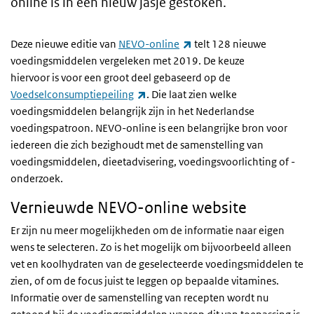
online is in een nieuw jasje gestoken.
(externe link)
Deze nieuwe editie van
NEVO-online
telt 128 nieuwe
voedingsmiddelen vergeleken met 2019. De keuze
hiervoor is voor een groot deel gebaseerd op de
(externe link)
Voedselconsumptiepeiling
. Die laat zien welke
voedingsmiddelen belangrijk zijn in het Nederlandse
voedingspatroon. NEVO-online is een belangrijke bron voor
iedereen die zich bezighoudt met de samenstelling van
voedingsmiddelen, dieetadvisering, voedingsvoorlichting of -
onderzoek.
Vernieuwde NEVO-online website
Er zijn nu meer mogelijkheden om de informatie naar eigen
wens te selecteren. Zo is het mogelijk om bijvoorbeeld alleen
vet en koolhydraten van de geselecteerde voedingsmiddelen te
zien, of om de focus juist te leggen op bepaalde vitamines.
Informatie over de samenstelling van recepten wordt nu