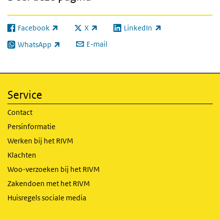
Facebook
X
LinkedIn
(externe link)
(externe link)
(externe link)
E-mail
WhatsApp
(externe link)
Service
Contact
Persinformatie
Werken bij het RIVM
Klachten
Woo-verzoeken bij het RIVM
Zakendoen met het RIVM
Huisregels sociale media