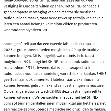
nieuwbouwproject en SHINE heeft aangegeven ook een
vestiging in Europa te willen openen. Het SHINE-concept is
geen complete vervanging van een reactor die medische
radionucliden maakt, maar beoogt wel op termijn van enkele
jaren een aantal belangrijke radionucliden te produceren
waaronder molybdeen-99.
SHINE geeft zelf aan dat een tweede fabriek in Europa al in
2025 al grote hoeveelheden molybdeen-99 op de markt zal
kunnen brengen. Dit is mogelijk wat optimistisch. Naast
molybdeen-99 beoogt het SHINE-concept ook radionucliden
zoals jodium-131 te leveren, dat is een therapeutisch
radionuclide voor de behandeling van schildklierkanker. SHINE
geeft zelf aan ook binnenkort lutetium aan ziekenhuizen te
kunnen leveren, gebruikmakend van bestralingen in reactoren.
Op de langere duur verwacht SHINE deze bestralingen zelf te
kunnen uitvoeren. We verwachten niet dat met het SHINE-
concept binnen tientallen jaren mogelijk zal zijn het hele palet
aan reactor-geproduceerde medische radionucliden te maken.