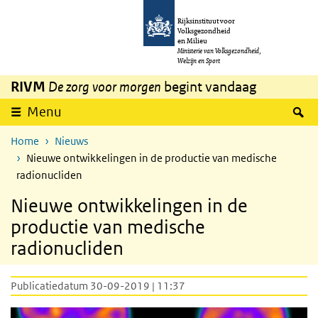
Overslaan en naar de inhoud gaan
Direct naar de hoofdnavigatie
Rijksinstituut voor
Volksgezondheid
en Milieu
Ministerie van Volksgezondheid,
Welzijn en Sport
RIVM
De zorg voor morgen
begint vandaag
Z
Menu
Home
Nieuws
Nieuwe ontwikkelingen in de productie van medische
radionucliden
Nieuwe ontwikkelingen in de
productie van medische
radionucliden
Publicatiedatum 30-09-2019 | 11:37